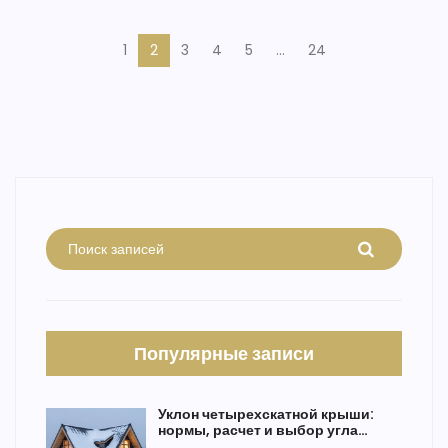
1
2
3
4
5
…
24
Популярные записи
Уклон четырехскатной крыши:
нормы, расчет и выбор угла
наклона