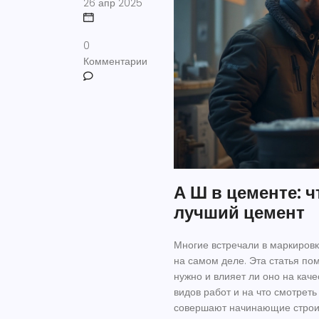
26 апр 2025
0
Комментарии
А Ш в цементе: ч
лучший цемент
Многие встречали в маркировк
на самом деле. Эта статья пом
нужно и влияет ли оно на кач
видов работ и на что смотрет
совершают начинающие строит