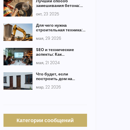
Лучший способ
замешивания бетона:
рекомендации и
окт, 23 2025
практики
Для чего нужна
строительная техника:
виды, применение и
мая, 29 2026
выбор
SEO и технические
аспекты: Как
использовать схему
мая, 21 2024
разметки
Что будет, если
построить дом на
грунтовых водах:
мар, 22 2026
последствия и как этого
избежать
Категории сообщений