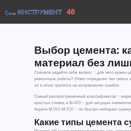
Выбор цемента: к
материал без лиш
Сначала задайте себе вопрос – для чего нужен 
ремонтные работы? Ответ определит тип смеси, к
но в итоге тратятся на исправление ошибок.
Самый распространённый классификатор – марки 
простых стяжек, а М 400 – для несущих элементо
берите М 250‑М 300 – он быстро набирает нужную
Какие типы цемента 
Помимо обычного портландцемента есть специал