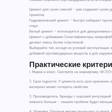
Цемент для сухих смесей
– уже содержит сухие д
проектов.
Гидравлический цемент
– быстро набирает прочно
старт.
Белый цемент
– используется для декоративных п
Цемент с добавками
(пластификаторы, микрофибр
делают смесь более пластичной.
Выбирайте тип, исходя из условий эксплуатации: 
добавкой противоударных веществ, а для наружн
Практические критер
1.
Марка и класс
. Смотрите на маркировку «М 250»
2.
Срок годности
. У цемента есть срок хранения, 
материал может потерять свойства.
3.
Производитель
. Бренды с хорошей репутацией
немного больше – лишних проблем будет меньше
4.
Упаковка
. Плотные мешки защищают от влаги. 