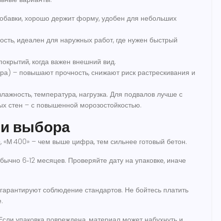
обавки, хорошо держит форму, удобен для небольших
сть, идеален для наружных работ, где нужен быстрый
окрытий, когда важен внешний вид.
а) – повышают прочность, снижают риск растрескивания и
влажность, температура, нагрузка. Для подвалов лучше с
ых стен – с повышенной морозостойкостью.
ии выбора
, «М 400» – чем выше цифра, тем сильнее готовый бетон.
обычно 6‑12 месяцев. Проверяйте дату на упаковке, иначе
 гарантируют соблюдение стандартов. Не бойтесь платить
.
Если упаковка повреждена, материал может набухнуть и