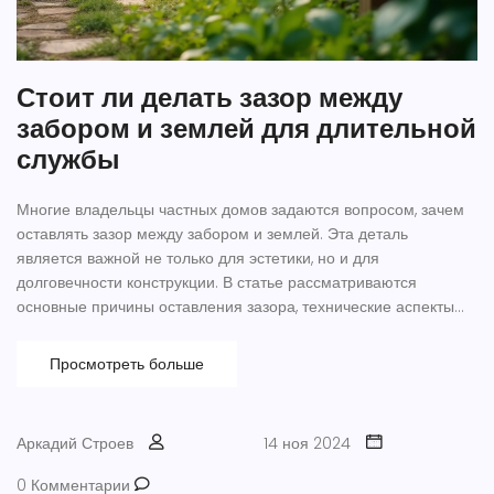
Стоит ли делать зазор между
забором и землей для длительной
службы
Многие владельцы частных домов задаются вопросом, зачем
оставлять зазор между забором и землей. Эта деталь
является важной не только для эстетики, но и для
долговечности конструкции. В статье рассматриваются
основные причины оставления зазора, технические аспекты
его установки и преимущества такой конструкции. Узнайте, как
правильно выбрать и установить забор, чтобы он прослужил
Просмотреть больше
долго.
Аркадий Строев
14 ноя 2024
0 Комментарии