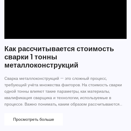
Как рассчитывается стоимость
сварки 1 тонны
металлоконструкций
Сварка металлоконструкций — это сложный процесс,
требующий учёта множества факторов. На стоимость сварки
одной тонны влияют такие параметры, как материалы,
квалификация сварщика и технологии, используемые в
процессе. Важно понимать, каким образом рассчитываются
затраты, чтобы оптимально спланировать проект и избежать
переплат. В статье рассматриваются актуальные советы и
Просмотреть больше
практические рекомендации по экономии средств без потери
качества.