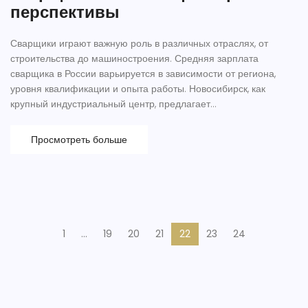
перспективы
Сварщики играют важную роль в различных отраслях, от
строительства до машиностроения. Средняя зарплата
сварщика в России варьируется в зависимости от региона,
уровня квалификации и опыта работы. Новосибирск, как
крупный индустриальный центр, предлагает
конкурентоспособные условия труда. В статье
рассматриваются основные факторы, влияющие на
Просмотреть больше
заработную плату сварщиков, и даются практические советы
по повышению дохода. Также представлены интересные
факты о профессии и её востребованности.
1
…
19
20
21
22
23
24