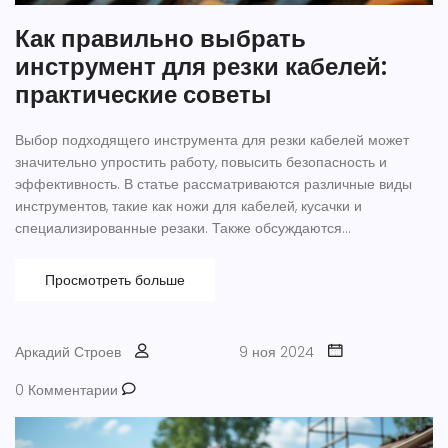
Как правильно выбрать
инструмент для резки кабелей:
практические советы
Выбор подходящего инструмента для резки кабелей может
значительно упростить работу, повысить безопасность и
эффективность. В статье рассматриваются различные виды
инструментов, такие как ножи для кабелей, кусачки и
специализированные резаки. Также обсуждаются
преимущества и недостатки каждого типа, а также ситуации, в
которых лучше применять тот или иной инструмент.
Просмотреть больше
Присутствуют советы по безопасности и уходу за
инструментами, чтобы они служили долго и надежно.
Аркадий Строев
9 ноя 2024
0 Комментарии