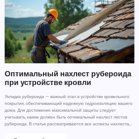
Оптимальный нахлест рубероида
при устройстве кровли
Укладка рубероида — важный этап в устройстве кровельного
покрытия, обеспечивающий надежную гидроизоляцию вашего
дома. Для достижения максимальной защиты следует
учитывать, каким должен быть оптимальный нахлест листов
рубероида. В статье рассматриваются все аспекты нахлеста,
включая его размеры и важность, советы по установке и
факторы, которые необходимо учитывать. Узнайте, как