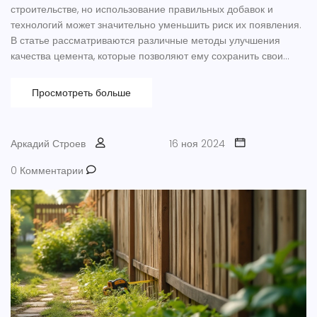
строительстве, но использование правильных добавок и
технологий может значительно уменьшить риск их появления.
В статье рассматриваются различные методы улучшения
качества цемента, которые позволяют ему сохранить свои
свойства и избежать трескания с течением времени. Обсудим
наиболее эффективные химические добавки и
Просмотреть больше
инновационные технологии, которые обеспечивают
долговечность бетонных конструкций. Предоставим
рекомендации по выбору подходящего цемента для
Аркадий Строев
16 ноя 2024
различных климатических условий. Рассмотрим важность
контроля влажности и правильной сушки для повышения
0 Комментарии
прочности бетона.