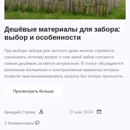
Дешёвые материалы для забора:
выбор и особенности
При выборе забора для частного дома многие стремятся
сэкономить, поэтому вопрос о том, какой забор считается
самым дешёвым, остаётся актуальным. В статье обсуждаются
различные материалы и конструктивные варианты, которые
позволят вам минимизировать затраты без потери прочности и
долговечности. Мы проанализируем плюсы и минусы каждого
из доступных решений и предоставим практические советы
Просмотреть больше
для удачного выбора. Будут рассмотрены заборы из сетки-
рабицы, деревянные конструкции, а также модульные
варианты. В статье даны полезные рекомендации для
Аркадий Строев
27 ноя 2024
бюджетного и качественного строительства забора.
0 Комментарии