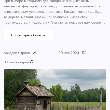
При выборе материала для забора важно учитывать
множество факторов, таких как долговечность, устойчивость к
климатическим условиям и эстетика. Каждый материал, будь
то дерево, металл, кирпич или композит, имеет свои
преимущества и недостатки. Эта статья поможет вам оценить
все плюсы и минусы различных вариантов, а также
предложить идеи и советы для строительства забора, который
Просмотреть больше
будет радовать вас долгие годы. Читайте и узнайте, какой
материал лучше выбрать для вашего участка.
Аркадий Строев
30 ноя 2024
0 Комментарии