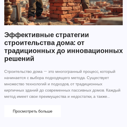
Эффективные стратегии
строительства дома: от
традиционных до инновационных
решений
Строительство дома — это многогранный процесс, который
начинается с выбора подходящего метода. Существует
множество технологий и подходов, от традиционных
кирпичных зданий до современных пассивных домов. Каждый
метод имеет свои преимущества и недостатки, а также
особенности, влияющие на стоимость, экологичность и
комфорт. Понимание преимуществ различных методов
Просмотреть больше
поможет вам сделать обоснованный выбор и реализовать
мечту об идеальном доме.