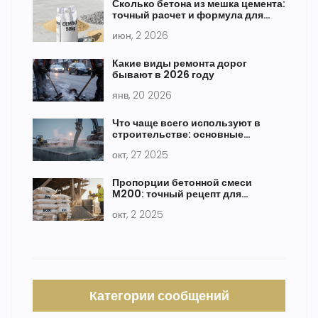
Сколько бетона из мешка цемента:
точный расчет и формула для
марки М300
июн, 2 2026
Какие виды ремонта дорог
бывают в 2026 году
янв, 20 2026
Что чаще всего используют в
строительстве: основные
материалы и технологии 2025
окт, 27 2025
года
Пропорции бетонной смеси
М200: точный рецепт для
прочного пола
окт, 2 2025
Категории сообщений