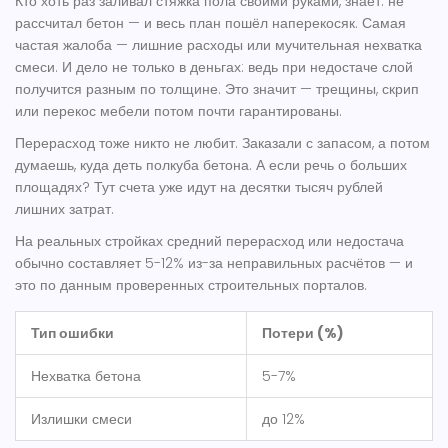
Кто хоть раз заливал
стяжка пола
своими руками, знает: не
рассчитал бетон — и весь план пошёл наперекосяк. Самая
частая жалоба — лишние расходы или мучительная нехватка
смеси. И дело не только в деньгах: ведь при недостаче слой
получится разным по толщине. Это значит — трещины, скрип
или перекос мебели потом почти гарантированы.
Перерасход тоже никто не любит. Заказали с запасом, а потом
думаешь, куда деть полкуба бетона. А если речь о больших
площадях? Тут счета уже идут на десятки тысяч рублей
лишних затрат.
На реальных стройках средний перерасход или недостача
обычно составляет 5-12% из-за неправильных расчётов — и
это по данным проверенных строительных порталов.
Тип ошибки
Потери (%)
Нехватка бетона
5-7%
Излишки смеси
до 12%