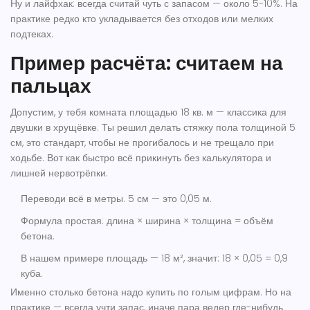
Ну и лайфхак: всегда считай чуть с запасом — около 5-10%. На
практике редко кто укладывается без отходов или мелких
подтеках.
Пример расчёта: считаем на
пальцах
Допустим, у тебя комната площадью 18 кв. м — классика для
двушки в хрущёвке. Ты решил делать
стяжку пола
толщиной 5
см, это стандарт, чтобы не прогибалось и не трещало при
ходьбе. Вот как быстро всё прикинуть без калькулятора и
лишней нервотрёпки.
Переводи всё в метры. 5 см — это 0,05 м.
Формула простая: длина × ширина × толщина = объём
бетона.
В нашем примере площадь — 18 м², значит: 18 × 0,05 = 0,9
куба.
Именно столько бетона надо купить по голым цифрам. Но на
практике — всегда учти запас, иначе пара ведер где-нибудь