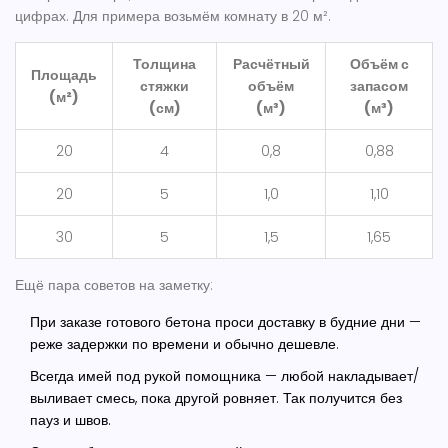
цифрах. Для примера возьмём комнату в 20 м².
Толщина
Расчётный
Объём с
Площадь
стяжки
объём
запасом
(м²)
(см)
(м³)
(м³)
20
4
0,8
0,88
20
5
1,0
1,10
30
5
1,5
1,65
Ещё пара советов на заметку:
При заказе готового бетона проси доставку в будние дни —
реже задержки по времени и обычно дешевле.
Всегда имей под рукой помощника — любой накладывает/
выливает смесь, пока другой ровняет. Так получится без
пауз и швов.