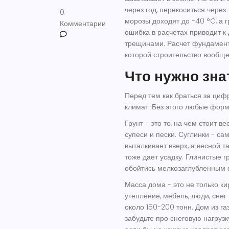
через год, перекоситься через 
0
морозы доходят до -40 °C, а 
Комментарии
ошибка в расчетах приводит к 
трещинами. Расчет фундамента
которой строительство вообще
Что нужно зна
Перед тем как браться за цифр
климат. Без этого любые форму
Грунт
- это то, на чем стоит в
супеси и пески. Суглинки - са
выталкивает вверх, а весной т
тоже дает усадку. Глинистые г
обойтись мелкозаглубленным
Масса дома
- это не только ки
утепление, мебель, люди, снег
около 150-200 тонн. Дом из га
забудьте про снеговую нагрузку