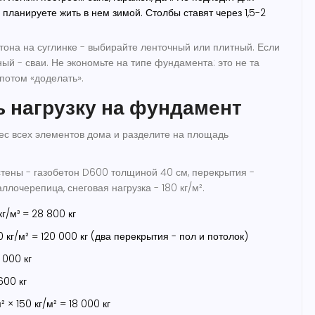
планируете жить в нем зимой. Столбы ставят через 1,5-2
етона на суглинке - выбирайте ленточный или плитный. Если
ый - сваи. Не экономьте на типе фундамента: это не та
 потом «доделать».
ь нагрузку на фундамент
вес всех элементов дома и разделите на площадь
 стены - газобетон D600 толщиной 40 см, перекрытия -
лочерепица, снеговая нагрузка - 180 кг/м².
кг/м³ = 28 800 кг
0 кг/м² = 120 000 кг (два перекрытия - пол и потолок)
 000 кг
600 кг
 × 150 кг/м² = 18 000 кг