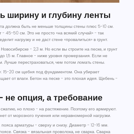
ь ширину и глубину ленты
а должна быть не меньше толщины стены плюс 5-10 см.
 - 45-50 см. Это не просто «на всякий случай» - так
елит нагрузку и не даст стене «провалиться» в грунт.
Новосибирске - 2,3 м. Но если вы строите на песке, и грунт
до 1,5 м. Главное - ниже уровня промерзания. Если не
м. Лучше перестраховаться, чем потом ломать стены.
у: 15-20 см щебня под фундаментом. Она убирает
ает от влаги. Бетон на песке - это плохая идея. Щебень -
 не опция, а требование
сжатию, но плохо - на растяжение. Поэтому его армируют.
ет от морозного пучения или неравномерной нагрузки.
пояса арматуры - сверху и снизу. Диаметр - 12-16 мм.
оясе. Связка - вязальная проволока, не сварка. Сварка