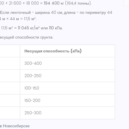
00 + 21 600 + 18 000 =
194 400 кг
(194,4 тонны).
Если ленточный - ширина 40 см, длина - по периметру 44
 м × 44 м = 17,6 м².
 17,6 м² =
11 045 кг/м²
или
110 кПа
.
несущей способности грунта:
Несущая способность (кПа)
300-400
200-250
100-150
150-200
250-300
 в Новосибирске