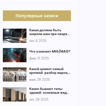
Популярные записи
Какая должна быть
ширина шва при сварке?
Советы и рекомендации
окт, 8 2025
Что означает MIG/MAG?
фев, 13 2025
Какой цемент самый
крепкий: разбор марок,
классов и рецептуры
мая, 28 2026
бетона
Какие бывают типы
зданий: основные виды
строительства домов
окт, 28 2025