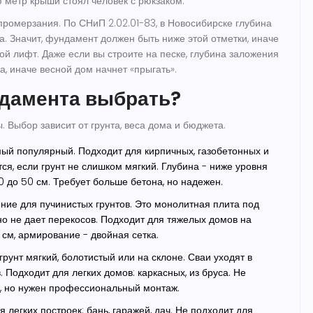
 метр крыши стоял человек с рюкзаком.
промерзания. По СНиП 2.02.01-83, в Новосибирске глубина
а. Значит, фундамент должен быть ниже этой отметки, иначе
ой лифт. Даже если вы строите на песке, глубина заложения
, иначе весной дом начнет «прыгать».
ндамента выбрать?
 Выбор зависит от грунта, веса дома и бюджета.
ый популярный. Подходит для кирпичных, газобетонных и
ся, если грунт не слишком мягкий. Глубина - ниже уровня
0 до 50 см. Требует больше бетона, но надежен.
ние для пучинистых грунтов. Это монолитная плита под
но не дает перекосов. Подходит для тяжелых домов на
 см, армирование - двойная сетка.
грунт мягкий, болотистый или на склоне. Сваи уходят в
 Подходит для легких домов: каркасных, из бруса. Не
а, но нужен профессиональный монтаж.
я легких построек: бань, гаражей, дач. Не подходит для