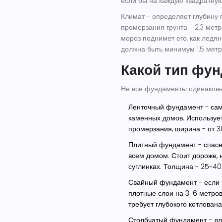
если бы на каждую квадратную
Климат
- определяет глубину 
промерзания грунта - 2,3 метр
мороз поднимет его, как ледян
должна быть минимум 1,5 метра
Какой тип фу
Не все фундаменты одинаковы.
Ленточный фундамент
- сам
каменных домов. Использует
промерзания, ширина - от 3
Плитный фундамент
- спасе
всем домом. Стоит дороже, 
суглинках. Толщина - 25-40
Свайный фундамент
- если 
плотные слои на 3-6 метров.
требует глубокого котлован
Столбчатый фундамент
- дл