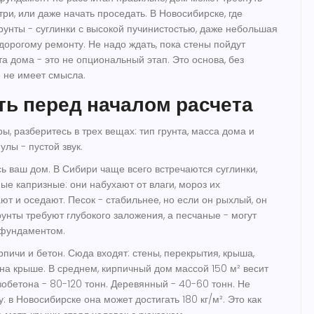
три, или даже начать проседать. В Новосибирске, где
грунты - суглинки с высокой пучинистостью, даже небольшая
дорогому ремонту. Не надо ждать, пока стены пойдут
 дома - это не опциональный этап. Это основа, без
 не имеет смысла.
ть перед началом расчета
ы, разберитесь в трех вещах: тип грунта, масса дома и
лы - пустой звук.
есь ваш дом. В Сибири чаще всего встречаются суглинки,
мые капризные: они набухают от влаги, мороз их
ают и оседают. Песок - стабильнее, но если он рыхлый, он
рунты требуют глубокого заложения, а песчаные - могут
 фундаментом.
рпичи и бетон. Сюда входят: стены, перекрытия, крыша,
 на крыше. В среднем, кирпичный дом массой 150 м² весит
зобетона - 80-120 тонн. Деревянный - 40-60 тонн. Не
: в Новосибирске она может достигать 180 кг/м². Это как