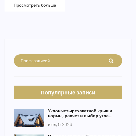
простым языком и на конкретных примерах из реальных
Просмотреть больше
стройплощадок. Даже если вы никогда не управляли
спецтехникой, станет понятно, кто эти «монстры» с ковшами.
Популярные записи
Уклон четырехскатной крыши:
нормы, расчет и выбор угла
наклона
июл, 5 2026