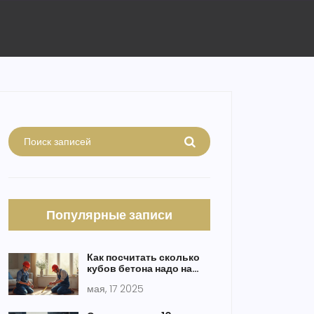
Популярные записи
Как посчитать сколько
кубов бетона надо на
стяжку: простая
мая, 17 2025
формула и советы