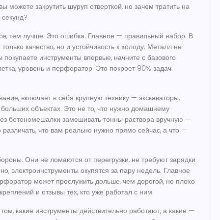
ы можете закрутить шуруп отверткой, но зачем тратить на
ь секунд?
в, тем лучше. Это ошибка. Главное — правильный набор. В
только качество, но и устойчивость к холоду. Металл не
ы покупаете инструменты впервые, начните с базового
улетка, уровень и перфоратор. Это покроет 90% задач.
вание
,
включает в себя крупную технику — экскаваторы,
 больших объектах
. Это не то, что нужно домашнему
: без бетономешалки замешивать тонны раствора вручную —
 различать, что вам реально нужно прямо сейчас, а что —
ороны. Они не ломаются от перегрузки, не требуют зарядки
рно, электроинструменты окупятся за пару недель. Главное
ерфоратор может прослужить дольше, чем дорогой, но плохо
креплений и отзывы тех, кто уже работал с ним.
о том, какие инструменты действительно работают, а какие —