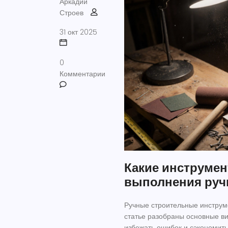
Аркадий
Строев
31 окт 2025
0
Комментарии
Какие инструмен
выполнения ручн
Ручные строительные инструме
статье разобраны основные вид
избежать ошибок и сэкономить