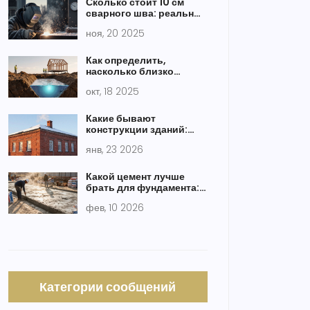
Сколько стоит 10 см
сварного шва: реальные
цены в 2025 году
ноя, 20 2025
Как определить,
насколько близко
грунтовые воды при
окт, 18 2025
расчете фундамента
Какие бывают
конструкции зданий:
основные типы и их
янв, 23 2026
особенности
Какой цемент лучше
брать для фундамента:
выбор по марке,
фев, 10 2026
составу и условиям
работы
Категории сообщений