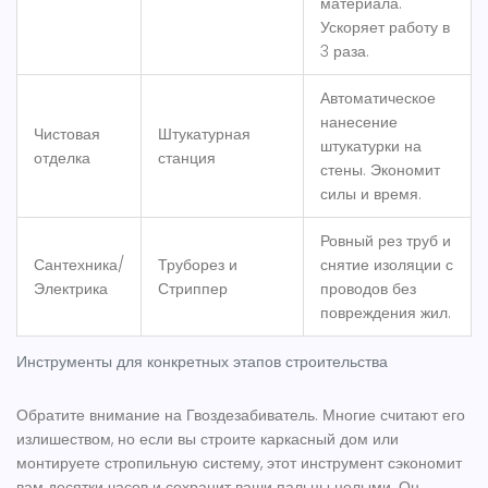
материала.
Ускоряет работу в
3 раза.
Автоматическое
нанесение
Чистовая
Штукатурная
штукатурки на
отделка
станция
стены. Экономит
силы и время.
Ровный рез труб и
Сантехника/
Труборез
и
снятие изоляции с
Электрика
Стриппер
проводов без
повреждения жил.
Инструменты для конкретных этапов строительства
Обратите внимание на
Гвоздезабиватель
. Многие считают его
излишеством, но если вы строите каркасный дом или
монтируете стропильную систему, этот инструмент сэкономит
вам десятки часов и сохранит ваши пальцы целыми. Он