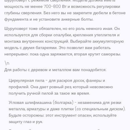
шуруповерт с режимом сверления. Модель должна иметь
мощность не менее 700-800 Вт и возможность регулировки
глубины сверления. Без него вы не закрепите дюбели в бетоне
фундамента и не установите анкерные болты.
Шуруповерт тоже обязателен, но его роль немного иная. Он
используется для сборки опалубки, крепления утеплителя и
монтажа внутренних конструкций. Выбирайте аккумуляторную
модель с двумя батареями. Это позволит вам работать
непрерывно: пока одна заряжается, вторая крутит саморезы.
\n
Для работы с деревом и металлом вам понадобится:
Циркулярная пила
- для раскроя досок, фанеры и
профилей. Она дает ровный рез, который невозможно
получить ручной пилой за такое же время.
Угловая шлифмашина (болгарка)
- незаменима для резки
металла, арматуры и даже плитки (со специальным диском).
Будьте осторожны: этот инструмент опасен, используйте
защиту глаз и рук.