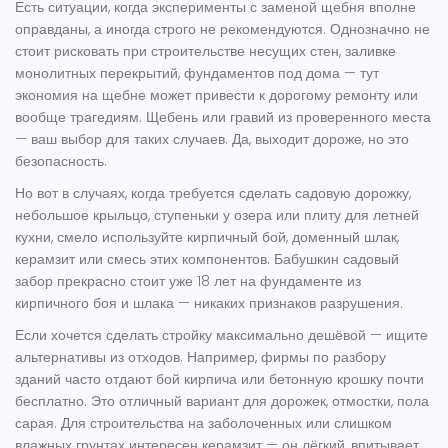
Есть ситуации, когда эксперименты с заменой щебня вполне
оправданы, а иногда строго не рекомендуются. Однозначно не
стоит рисковать при строительстве несущих стен, заливке
монолитных перекрытий, фундаментов под дома — тут
экономия на щебне может привести к дорогому ремонту или
вообще трагедиям. Щебень или гравий из проверенного места
— ваш выбор для таких случаев. Да, выходит дороже, но это
безопасность.
Но вот в случаях, когда требуется сделать садовую дорожку,
небольшое крыльцо, ступеньки у озера или плиту для летней
кухни, смело используйте кирпичный бой, доменный шлак,
керамзит или смесь этих компонентов. Бабушкин садовый
забор прекрасно стоит уже 18 лет на фундаменте из
кирпичного боя и шлака — никаких признаков разрушения.
Если хочется сделать стройку максимально дешёвой — ищите
альтернативы из отходов. Например, фирмы по разбору
зданий часто отдают бой кирпича или бетонную крошку почти
бесплатно. Это отличный вариант для дорожек, отмостки, пола
сарая. Для строительства на заболоченных или слишком
влажных грунтах интересен керамзит — он лёгкий, впитывает