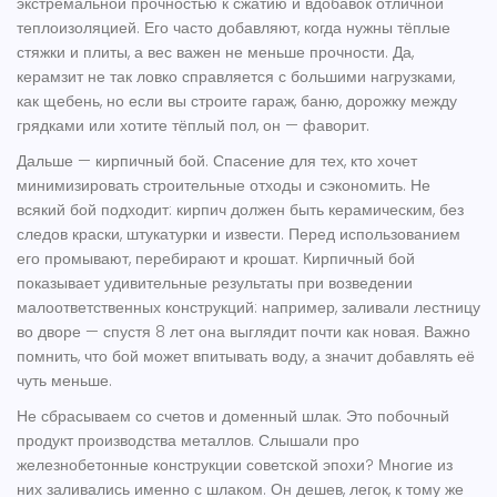
экстремальной прочностью к сжатию и вдобавок отличной
теплоизоляцией. Его часто добавляют, когда нужны тёплые
стяжки и плиты, а вес важен не меньше прочности. Да,
керамзит не так ловко справляется с большими нагрузками,
как щебень, но если вы строите гараж, баню, дорожку между
грядками или хотите тёплый пол, он — фаворит.
Дальше — кирпичный бой. Спасение для тех, кто хочет
минимизировать строительные отходы и сэкономить. Не
всякий бой подходит: кирпич должен быть керамическим, без
следов краски, штукатурки и извести. Перед использованием
его промывают, перебирают и крошат. Кирпичный бой
показывает удивительные результаты при возведении
малоответственных конструкций: например, заливали лестницу
во дворе — спустя 8 лет она выглядит почти как новая. Важно
помнить, что бой может впитывать воду, а значит добавлять её
чуть меньше.
Не сбрасываем со счетов и доменный шлак. Это побочный
продукт производства металлов. Слышали про
железнобетонные конструкции советской эпохи? Многие из
них заливались именно с шлаком. Он дешев, легок, к тому же