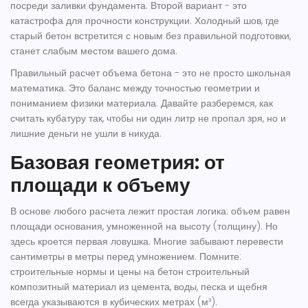
посреди заливки фундамента. Второй вариант - это
катастрофа для прочности конструкции. Холодный шов, где
старый бетон встретится с новым без правильной подготовки,
станет слабым местом вашего дома.
Правильный расчет объема бетона - это не просто школьная
математика. Это баланс между точностью геометрии и
пониманием физики материала. Давайте разберемся, как
считать кубатуру так, чтобы ни один литр не пропал зря, но и
лишние деньги не ушли в никуда.
Базовая геометрия: от
площади к объему
В основе любого расчета лежит простая логика: объем равен
площади основания, умноженной на высоту (толщину). Но
здесь кроется первая ловушка. Многие забывают перевести
сантиметры в метры перед умножением. Помните:
строительные нормы и цены на
бетон
строительный
композитный материал из цемента, воды, песка и щебня
всегда указываются в кубических метрах (м³).