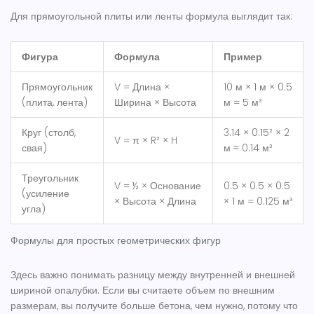
Для прямоугольной плиты или ленты формула выглядит так:
Фигура
Формула
Пример
Прямоугольник
V = Длина ×
10 м × 1 м × 0.5
(плита, лента)
Ширина × Высота
м = 5 м³
Круг (столб,
3.14 × 0.15² × 2
V = π × R² × H
свая)
м ≈ 0.14 м³
Треугольник
V = ½ × Основание
0.5 × 0.5 × 0.5
(усиление
× Высота × Длина
× 1 м = 0.125 м³
угла)
Формулы для простых геометрических фигур
Здесь важно понимать разницу между внутренней и внешней
шириной опалубки. Если вы считаете объем по внешним
размерам, вы получите больше бетона, чем нужно, потому что