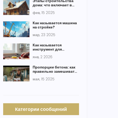
Этапы строительства
дома: что включает в
себя процесс?
фев, 15 2025
Как называется машина
на стройке?
мар, 23 2025
Как называется
инструмент для
разделки кабеля и какие
янв, 2 2026
виды используются на
практике
Пропорции бетона: как
правильно замешивать
смесь
мая, 15 2025
Категории сообщений