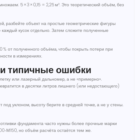
Умножаем: 5 × 3 × 0,15 = 2,25 м³. Это теоретический объём, без
ей, разбейте объект на простые геометрические фигуры
е каждый кусок отдельно. Затем сложите полученные
10 % от полученного объёма, чтобы покрыть потери при
ности в измерениях.
 и типичные ошибки
улетку или лазерный дальномер, а не «примерно».
евратится в десятки литров лишнего (или недостающего)
т под уклоном, высоту берите в средней точке, а не у стены.
я отливки фундамента часто нужны более прочные марки
0‑М150, но объём расчёта остаётся тем же.