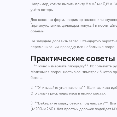
Например, хотите вылить плиту 5 м × 3 м × 0,15 м. 
учёта потерь.
Для сложных форм, например, колонн или ступен
(прямоугольники, цилиндры, конусы) и посчитайт
объёмы.
Не забудьте добавить запас. Стандартно берут 5‑
перемешивании, просадку или небольшие погреш
Практические советы
1. **Точно измеряйте площадку**. Используйте р
Маленькая погрешность в сантиметрах быстро пр
бетона.
2. **Учитывайте угол наклона**. Если заливка идё
Это снизит риск недоливов в низких местах.
3. **Выбирайте марку бетона под нагрузку**. Дл
(M200‑M250). Для простых дорожек подойдёт М10