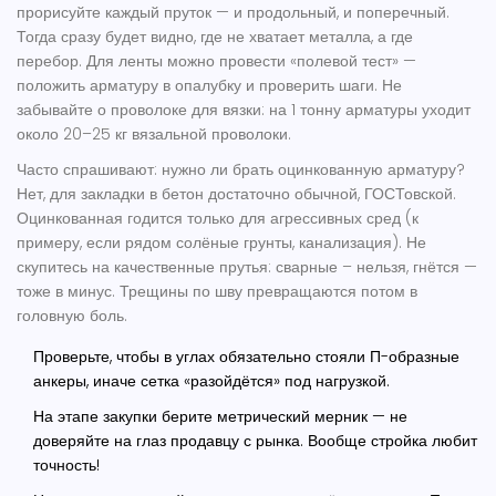
прорисуйте каждый пруток — и продольный, и поперечный.
Тогда сразу будет видно, где не хватает металла, а где
перебор. Для ленты можно провести «полевой тест» —
положить арматуру в опалубку и проверить шаги. Не
забывайте о проволоке для вязки: на 1 тонну арматуры уходит
около 20–25 кг вязальной проволоки.
Часто спрашивают: нужно ли брать оцинкованную арматуру?
Нет, для закладки в бетон достаточно обычной, ГОСТовской.
Оцинкованная годится только для агрессивных сред (к
примеру, если рядом солёные грунты, канализация). Не
скупитесь на качественные прутья: сварные – нельзя, гнётся —
тоже в минус. Трещины по шву превращаются потом в
головную боль.
Проверьте, чтобы в углах обязательно стояли П-образные
анкеры, иначе сетка «разойдётся» под нагрузкой.
На этапе закупки берите метрический мерник — не
доверяйте на глаз продавцу с рынка. Вообще стройка любит
точность!