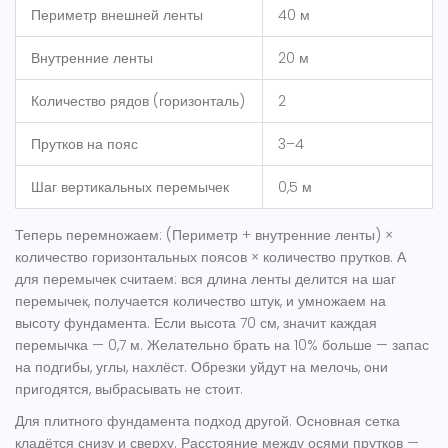
Периметр внешней ленты
40 м
Внутренние ленты
20 м
Количество рядов (горизонталь)
2
Прутков на пояс
3–4
Шаг вертикальных перемычек
0,5 м
Теперь перемножаем: (Периметр + внутренние ленты) ×
количество горизонтальных поясов × количество прутков. А
для перемычек считаем: вся длина ленты делится на шаг
перемычек, получается количество штук, и умножаем на
высоту фундамента. Если высота 70 см, значит каждая
перемычка — 0,7 м. Желательно брать на 10% больше — запас
на подгибы, углы, нахлёст. Обрезки уйдут на мелочь, они
пригодятся, выбрасывать не стоит.
Для плитного фундамента подход другой. Основная сетка
кладётся снизу и сверху. Расстояние между осями прутков —