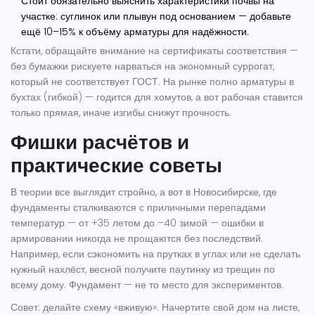
Стоит обязательно выяснить характеристики почвы на
участке: суглинок или плывун под основанием — добавьте
ещё 10–15% к объёму арматуры для надёжности.
Кстати, обращайте внимание на сертификаты соответствия —
без бумажки рискуете нарваться на экономный суррогат,
который не соответствует ГОСТ. На рынке полно арматуры в
бухтах (гибкой) — годится для хомутов, а вот рабочая ставится
только прямая, иначе изгибы снижут прочность.
Фишки расчётов и
практические советы
В теории все выглядит стройно, а вот в Новосибирске, где
фундаменты сталкиваются с приличными перепадами
температур — от +35 летом до –40 зимой — ошибки в
армировании никогда не прощаются без последствий.
Например, если сэкономить на прутках в углах или не сделать
нужный нахлёст, весной получите паутинку из трещин по
всему дому. Фундамент — не то место для экспериментов.
Совет: делайте схему «вживую». Начертите свой дом на листе,