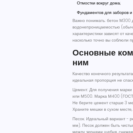
Отмостки вокруг дома;
Фундаментов для заборов и 
Важно понимать: бетон М300 д
водонепроницаемостью (обычн
характеристики зависят от каче
насколько точно вы соблюли п
Основные ком
ним
Качество конечного результат
идеальная пропорция не спасе
Цемент
:
Для получения марки
или М500. Марка М400 (ГОСТ 
Не берите цемент старше 3 ме
Храните мешки в сухом месте,
Песок
:
Идеальный вариант - ре
мм). Песок должен быть чисты
между зернами щебня, снижая 