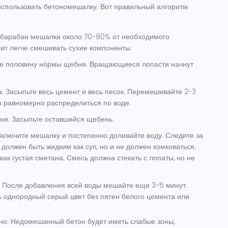
использовать бетономешалку. Вот правильный алгоритм
 барабан мешалки около 70-80% от необходимого
лит легче смешивать сухие компоненты.
е половину нормы щебня. Вращающиеся лопасти начнут
.
Засыпьте весь цемент и весь песок. Перемешивайте 2-3
а равномерно распределиться по воде.
ня.
Засыпьте оставшийся щебень.
ключите мешалку и постепенно доливайте воду. Следите за
должен быть жидким как суп, но и не должен комковаться.
ак густая сметана. Смесь должна стекать с лопаты, но не
После добавления всей воды мешайте еще 3-5 минут.
ь однородный серый цвет без пятен белого цемента или
о. Недомешанный бетон будет иметь слабые зоны,