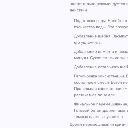
настоятельно рекомендуется 
действий:
Подготовка воды.
Налейте в
количества воды. Это позво
Добавление щебня.
Засыпьт
его увлажнять.
Добавление цемента и песка
минуты. Сухая смесь должн
Добавление остального щеб
Регулировка консистенции.
В
состоянием смеси. Бетон не 
Правильная консистенция - к
растекаться по земле.
Финальное перемешивание.
Готовый бетон должен имет
темных влажных участков.
Время перемешивания критичн