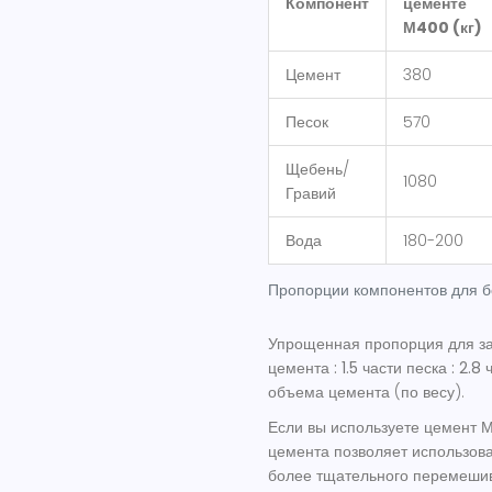
Компонент
цементе
М400 (кг)
Цемент
380
Песок
570
Щебень/
1080
Гравий
Вода
180-200
Пропорции компонентов для бе
Упрощенная пропорция для з
цемента : 1.5 части песка : 2.8
объема цемента (по весу).
Если вы используете цемент 
цемента позволяет использова
более тщательного перемеши