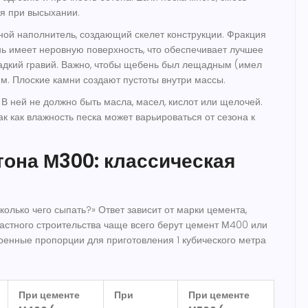
ся при высыхании.
ной наполнитель, создающий скелет конструкции. Фракция
ь имеет неровную поверхность, что обеспечивает лучшее
ладкий гравий. Важно, чтобы щебень был лещадным (имел
им. Плоские камни создают пустоты внутри массы.
В ней не должно быть масла, масел, кислот или щелочей.
к как влажность песка может варьироваться от сезона к
она М300: классическая
олько чего сыпать?» Ответ зависит от марки цемента,
частного строительства чаще всего берут цемент М400 или
енные пропорции для приготовления 1 кубического метра
При цементе
При
При цементе