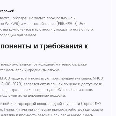
гаражей.
олжен обладать не только прочностью, но и
о W6-W8) и морозостойкостью (F150-F200). Эти
ства компонентов и плотности укладки, то есть от того,
ропорции при замесе.
поненты и требования к
а напрямую зависит от исходных материалов. Даже
т смесь, если ингредиенты плохие.
 М300 чаще всего используют портландцемент марок М400
31108-2020) является оптимальной по цене и доступности.
сяцев хранения - он теряет до 20% своей активности.
 подложив их на деревянные поддоны.
чной или карьерный песок средней крупности (зерна 1,5-2
м. Глина, ил или органические примеси работают как смазка
адгезию и прочность бетона. Если песка много, смесь