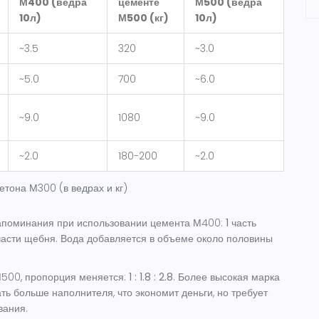
М400 (ведра
цементе
М500 (ведра
10л)
М500 (кг)
10л)
~3.5
320
~3.0
~5.0
700
~6.0
~9.0
1080
~9.0
~2.0
180-200
~2.0
тона М300 (в ведрах и кг)
апоминания при использовании цемента М400:
1 часть
 части щебня
. Вода добавляется в объеме около половины
М500, пропорция меняется:
1 : 1.8 : 2.8
. Более высокая марка
ть больше наполнителя, что экономит деньги, но требует
вания.