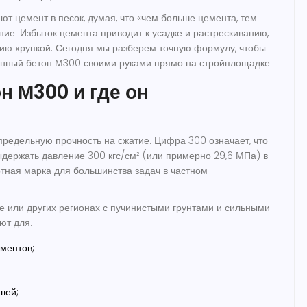
ют цемент в песок, думая, что «чем больше цемента, тем
ние. Избыток цемента приводит к усадке и растрескиванию,
цию хрупкой. Сегодня мы разберем точную формулу, чтобы
венный бетон М300 своими руками прямо на стройплощадке.
н М300 и где он
предельную прочность на сжатие. Цифра 300 означает, что
выдержать давление 300 кгс/см² (или примерно 29,6 МПа) в
ртная марка для большинства задач в частном
е или других регионах с пучинистыми грунтами и сильными
ют для:
ментов;
шей;