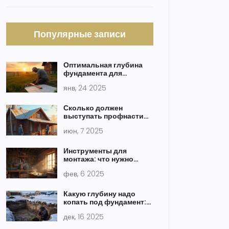
Популярные записи
Оптимальная глубина
фундамента для
строительства забора
янв, 24 2025
Сколько должен
выступать профнастил
на крыше: главный
июн, 7 2025
нюанс монтажа
Инструменты для
монтажа: что нужно
знать?
фев, 6 2025
Какую глубину надо
копать под фундамент:
правила для дома в
дек, 16 2025
Сибири