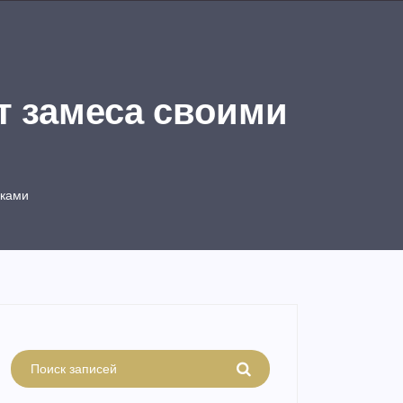
т замеса своими
уками