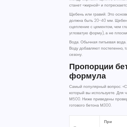
станет «жирной» и потрескает
Щебень или гравий
:
Это основ
должна быть 20-40 мм. Щебен
сцепление с цементом, чем г
угловатую форму), а не плоск
Вода
:
Обычная питьевая вода. 
Воду добавляют постепенно, та
сезону.
Пропорции бет
формула
Самый популярный вопрос: «Ск
который вы используете. Для 
М500. Ниже приведены провер
готового бетона М300.
При