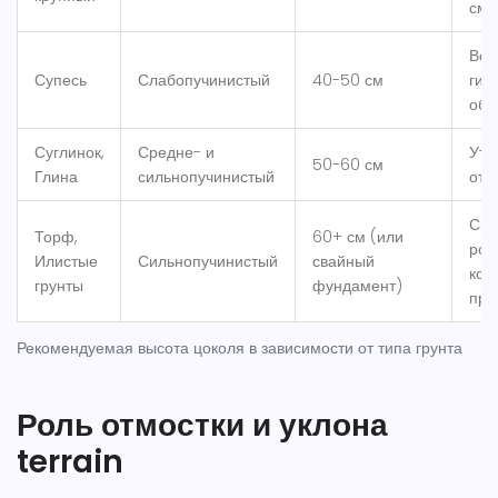
см
Вер
Супесь
Слабопучинистый
40-50 см
гид
обя
Суглинок,
Средне- и
Уте
50-60 см
Глина
сильнопучинистый
отм
Сва
Торф,
60+ см (или
рос
Илистые
Сильнопучинистый
свайный
кон
грунты
фундамент)
пре
Рекомендуемая высота цоколя в зависимости от типа грунта
Роль отмостки и уклона
terrain