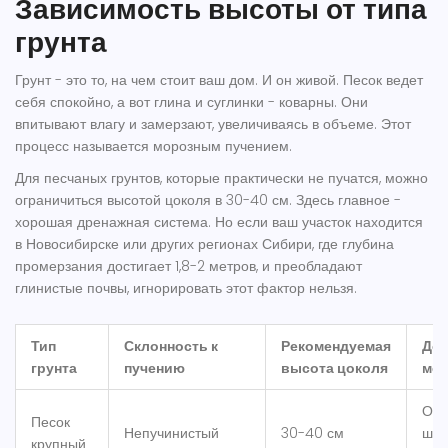
Зависимость высоты от типа
грунта
Грунт - это то, на чем стоит ваш дом. И он живой. Песок ведет
себя спокойно, а вот глина и суглинки - коварны. Они
впитывают влагу и замерзают, увеличиваясь в объеме. Этот
процесс называется морозным пучением.
Для песчаных грунтов, которые практически не пучатся, можно
ограничиться высотой цоколя в 30-40 см. Здесь главное -
хорошая дренажная система. Но если ваш участок находится
в Новосибирске или других регионах Сибири, где глубина
промерзания достигает 1,8-2 метров, и преобладают
глинистые почвы, игнорировать этот фактор нельзя.
Тип
Склонность к
Рекомендуемая
До
грунта
пучению
высота цоколя
ме
Отм
Песок
Непучинистый
30-40 см
шир
крупный