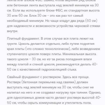
ленты или блоков ФБС. Важно, чтобы верхний ряд блоков
или бетонная лента выступала над землей минимум на 30
см. Если вы используете блоки ФБС, их стандартная высота
30 или 60 см. Блок 30 см - это как раз тот самый
необходимый минимум. Но чаще кладут два ряда (60 см)
для надежности и возможности устройства черновой стяжки
внутри.
Плитный фундамент.
В этом случае вся плита лежит на
грунте. Цоколь делается отдельно, либо путем поднятия
края плиты (что сложно технологически), либо возведением
ступенчатого цоколя поверх плиты. Минимальная высота
такого цоколя - 30 см, но из-за риска попадания влаги
между плитой и стеной цоколя, рекомендуется делать 40-
50 см с качественной гидроизоляцией стыка.
Свайный фундамент с ростверком.
Здесь все проще.
Ростверк (бетонная перемычка над сваями) должен
выступать над землей минимум на 30 см, чтобы снег не
налипал на него и не создавал нагрузку при таянии. Однако,
для одноэтажных домов часто делают ростверк высотой 40-
50 см, чтобы скрыть коммуникации и утеплитель пола.