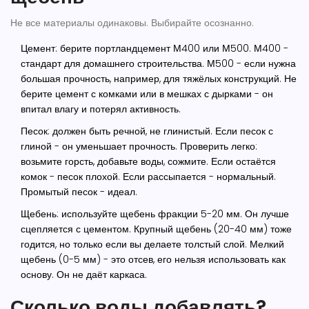
Не все материалы одинаковы. Выбирайте осознанно.
Цемент
: берите портландцемент М400 или М500. М400 -
стандарт для домашнего строительства. М500 - если нужна
большая прочность, например, для тяжёлых конструкций. Не
берите цемент с комками или в мешках с дырками - он
впитал влагу и потерял активность.
Песок
: должен быть речной, не глинистый. Если песок с
глиной - он уменьшает прочность. Проверить легко:
возьмите горсть, добавьте воды, сожмите. Если остаётся
комок - песок плохой. Если рассыпается - нормальный.
Промытый песок - идеал.
Щебень
: используйте щебень фракции 5-20 мм. Он лучше
сцепляется с цементом. Крупный щебень (20-40 мм) тоже
годится, но только если вы делаете толстый слой. Мелкий
щебень (0-5 мм) - это отсев, его нельзя использовать как
основу. Он не даёт каркаса.
Сколько воды добавлять?