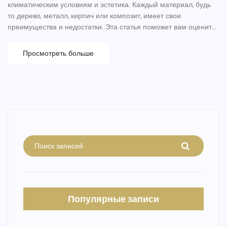
климатическим условиям и эстетика. Каждый материал, будь
то дерево, металл, кирпич или композит, имеет свои
преимущества и недостатки. Эта статья поможет вам оценить
все плюсы и минусы различных вариантов, а также
предложить идеи и советы для строительства забора, который
Просмотреть больше
будет радовать вас долгие годы. Читайте и узнайте, какой
материал лучше выбрать для вашего участка.
Популярные записи