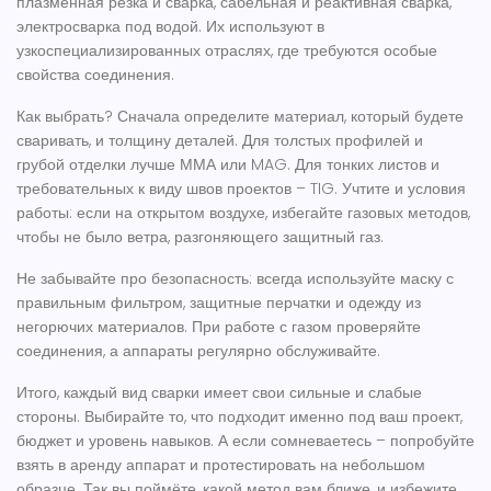
плазменная резка и сварка, сабельная и реактивная сварка,
электросварка под водой. Их используют в
узкоспециализированных отраслях, где требуются особые
свойства соединения.
Как выбрать? Сначала определите материал, который будете
сваривать, и толщину деталей. Для толстых профилей и
грубой отделки лучше ММА или MAG. Для тонких листов и
требовательных к виду швов проектов – TIG. Учтите и условия
работы: если на открытом воздухе, избегайте газовых методов,
чтобы не было ветра, разгоняющего защитный газ.
Не забывайте про безопасность: всегда используйте маску с
правильным фильтром, защитные перчатки и одежду из
негорючих материалов. При работе с газом проверяйте
соединения, а аппараты регулярно обслуживайте.
Итого, каждый вид сварки имеет свои сильные и слабые
стороны. Выбирайте то, что подходит именно под ваш проект,
бюджет и уровень навыков. А если сомневаетесь – попробуйте
взять в аренду аппарат и протестировать на небольшом
образце. Так вы поймёте, какой метод вам ближе, и избежите