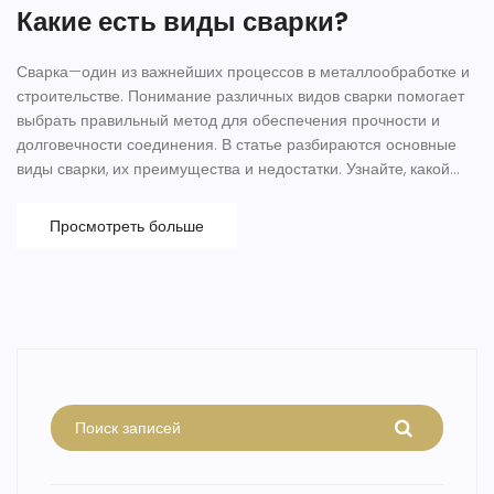
Какие есть виды сварки?
Сварка—один из важнейших процессов в металлообработке и
строительстве. Понимание различных видов сварки помогает
выбрать правильный метод для обеспечения прочности и
долговечности соединения. В статье разбираются основные
виды сварки, их преимущества и недостатки. Узнайте, какой
тип сварки лучше всего подойдет для вашего проекта, и
откройте для себя несколько полезных советов от экспертов.
Просмотреть больше