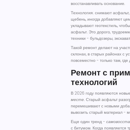
восстанавливать основание.
Технология: снимают асфальт,
щебень, иногда добавляют цем
укладывают геотекстиль, чтоб
асфальт. Это дорого, трудоемк
техники - бульдозеры, экскава
Такой ремонт делают на участк
склонах, в старых районах с 
повсеместно - только там, где
Ремонт с при
технологий
В 2026 году появляются новы
месте
. Старый асфальт разо
перемешивают с новыми добав
вывозить старый материал - м
Еще один тренд -
самовосста
с битумом. Когда появляется 