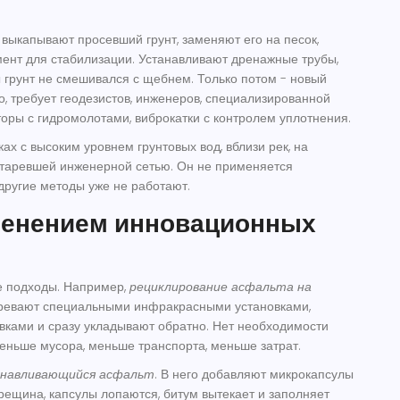
 выкапывают просевший грунт, заменяют его на песок,
ент для стабилизации. Устанавливают дренажные трубы,
ы грунт не смешивался с щебнем. Только потом - новый
о, требует геодезистов, инженеров, специализированной
торы с гидромолотами, виброкатки с контролем уплотнения.
ах с высоким уровнем грунтовых вод, вблизи рек, на
устаревшей инженерной сетью. Он не применяется
 другие методы уже не работают.
менением инновационных
е подходы. Например,
рециклирование асфальта на
гревают специальными инфракрасными установками,
ками и сразу укладывают обратно. Нет необходимости
еньше мусора, меньше транспорта, меньше затрат.
навливающийся асфальт
. В него добавляют микрокапсулы
трещина, капсулы лопаются, битум вытекает и заполняет