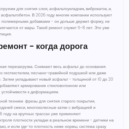
грузчик для снятия слоя, асфальтоукладчик, виброкаток, и,
 асфальтобетон. В 2026 году многие компании используют
 полимерными добавками - он дольше держит форму, не
мягчается от жары. Такой ремонт служит 5-8 лет. Это уже
тиция.
емонт - когда дорога
ная перезагрузка. Снимают весь асфальт до основания.
го геотекстилем, песчано-гравийной подушкой или даже
 Затем укладывают новый асфальт - толщиной от 10 до 20
а добавляют армирование стекловолокном или
 устойчивости к деформациям.
ной техники: фрезы для снятия старого покрытия,
одачей смеси, многоколесные катки с вибрацией и
6 году на крупных трассах уже применяют
троля плотности укладки в реальном времени - датчики на
ко, и если где-то плотность ниже нормы, система сразу