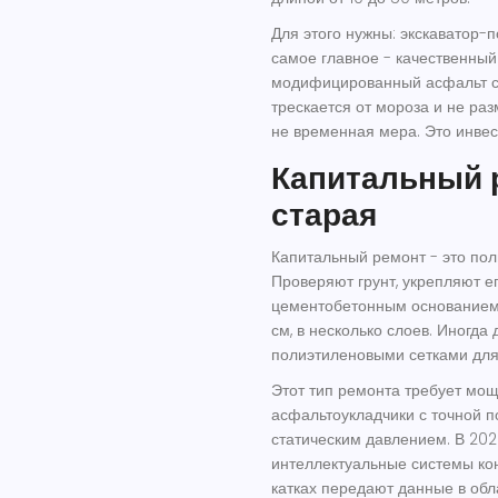
Для этого нужны: экскаватор-по
самое главное - качественный
модифицированный асфальт с
трескается от мороза и не раз
не временная мера. Это инвес
Капитальный р
старая
Капитальный ремонт - это пол
Проверяют грунт, укрепляют е
цементобетонным основанием.
см, в несколько слоев. Иногд
полиэтиленовыми сетками для
Этот тип ремонта требует мощ
асфальтоукладчики с точной п
статическим давлением. В 202
интеллектуальные системы кон
катках передают данные в обла