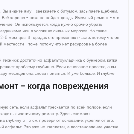
 Вы видите яму - заезжаете с битумом, засыпаете щебнем,
. Всё хорошо - пока не пойдет дождь. Ямочный ремонт - это
чение. Он используется, когда нужно срочно убрать
раздниками или в условиях сильных морозов. Но такие
2-6 месяцев. В городах его применяют часто, потому что он
 местности - тоже, потому что нет ресурсов на более
 техники: достаточно асфальтоукладчика с бункером, катка
е решает проблему глубинно. Если основание просело, а вы
ару месяцев она снова появится. И уже больше. И глубже.
монт - когда повреждения
ную сеть, если асфальт трескается по всей полосе, если
еходить к частичному ремонту. Здесь снимают
а глубину 5-15 см, проверяют основание, укрепляют его,
й асфальт. Это уже не «заплата», а восстановление участка