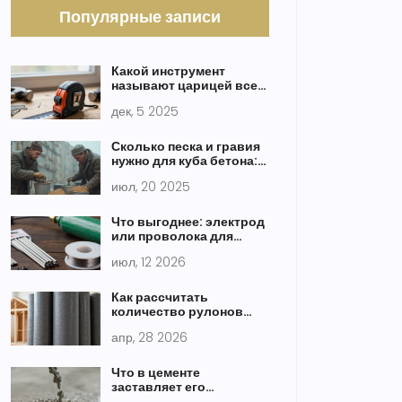
Популярные записи
Какой инструмент
называют царицей всех
инструментов в
дек, 5 2025
строительстве
Сколько песка и гравия
нужно для куба бетона:
точные пропорции и
июл, 20 2025
советы
Что выгоднее: электрод
или проволока для
сварки? Сравнение
июл, 12 2026
затрат и качества
Как рассчитать
количество рулонов
рубероида для крыши:
апр, 28 2026
пошаговый гид
Что в цементе
заставляет его
затвердевать?