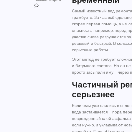
Самый известный вид ремонта.
трамбуете. За час всё сделано
скорее первая помощь, а не ле
опасность, например, перед п
участки снова разрушаются за 
дешевый и быстрый. В сельской
серьезные работы.
Этот метод не требует сложной
и битумного состава. Но он н
просто засыпали яму - через п
Частичный ре
серьезнее
Если ямы уже слились в сплош
вода застаивается - пора пер
поврежденный слой асфальта н
если нужно, и укладывают новы
длиной от 10 до 50 метров.