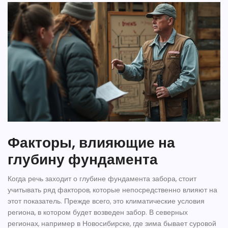
Факторы, влияющие на
глубину фундамента
Когда речь заходит о глубине
фундамента забора
, стоит
учитывать ряд факторов, которые непосредственно влияют на
этот показатель. Прежде всего, это климатические условия
региона, в котором будет возведен
забор
. В северных
регионах, например в Новосибирске, где зима бывает суровой