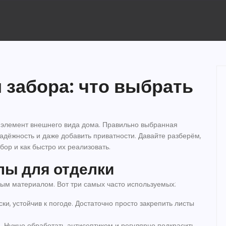
 забора: что выбрать
 и элемент внешнего вида дома. Правильно выбранная
адёжность и даже добавить приватности. Давайте разберём,
бор и как быстро их реализовать.
ы для отделки
вым материалом. Вот три самых часто используемых:
ски, устойчив к погоде. Достаточно просто закрепить листы
 Нужно обработать антисептиком и регулярно подкрасить.