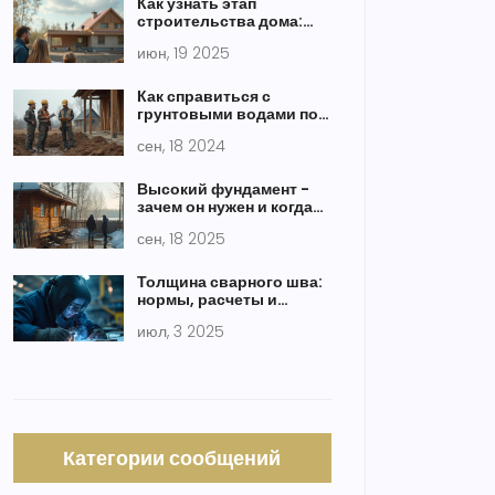
Как узнать этап
строительства дома:
просто и понятно
июн, 19 2025
Как справиться с
грунтовыми водами под
фундаментом дома
сен, 18 2024
Высокий фундамент -
зачем он нужен и когда
оправдан: плюсы,
сен, 18 2025
риски, расчёт высоты
Толщина сварного шва:
нормы, расчеты и
советы для начинающих
июл, 3 2025
и профи
Категории сообщений