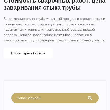
Стоимость сварочных работ: цена
заваривания стыка трубы
Заваривание стыка трубы – важный процесс в строительных и
ремонтных работах, требующий как профессиональных
навыков, так и понимания материальной составляющей
вопроса. Цена за заваривание может варьироваться в
зависимости от ряда факторов, таких как тип металла, диаметр
трубы и уровень квалификации сварщика. В статье
рассматриваются основные аспекты, влияющие на
Просмотреть больше
формирование стоимости, а также приведены советы по
оптимизации затрат. Таким образом, вы сможете более
осознанно подходить к этому вопросу и экономить средства.