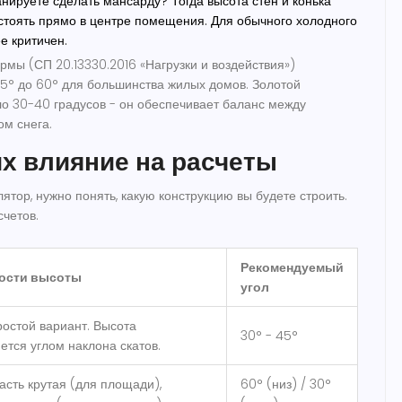
нируете сделать мансарду? Тогда высота стен и конька
стоять прямо в центре помещения. Для обычного холодного
е критичен.
мы (СП 20.13330.2016 «Нагрузки и воздействия»)
15° до 60° для большинства жилых домов. Золотой
ло 30-40 градусов - он обеспечивает баланс между
ом снега.
х влияние на расчеты
ятор, нужно понять, какую конструкцию вы будете строить.
счетов.
Рекомендуемый
ости высоты
угол
остой вариант. Высота
30° - 45°
ется углом наклона скатов.
асть крутая (для площади),
60° (низ) / 30°