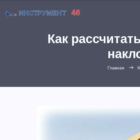
Как рассчитат
накл
Главная
К