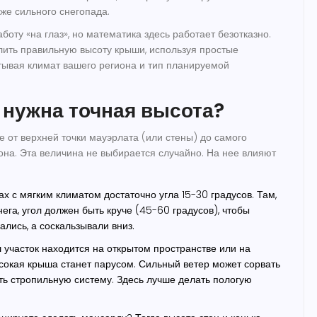
же сильного снегопада.
оту «на глаз», но математика здесь работает безотказно.
лить правильную высоту крыши, используя простые
тывая климат вашего региона и тип планируемой
 нужна точная высота?
е от верхней точки мауэрлата (или стены) до самого
гона. Эта величина не выбирается случайно. На нее влияют
х с мягким климатом достаточно угла 15-30 градусов. Там,
ега, угол должен быть круче (45-60 градусов), чтобы
лись, а соскальзывали вниз.
 участок находится на открытом пространстве или на
сокая крыша станет парусом. Сильный ветер может сорвать
ь стропильную систему. Здесь лучше делать пологую