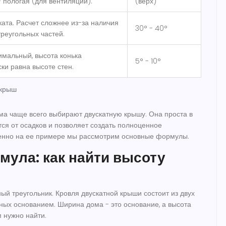
 пологая (для вентиляции).
(верх)
ката. Расчет сложнее из-за наличия
30° - 40°
треугольных частей.
имальный, высота конька
5° - 10°
ки равна высоте стен.
 крыш
ма чаще всего выбирают двускатную крышу. Она проста в
я от осадков и позволяет создать полноценное
енно на ее примере мы рассмотрим основные формулы.
ула: как найти высоту
ый треугольник. Кровля двускатной крыши состоит из двух
нных основанием. Ширина дома - это основание, а высота
м нужно найти.