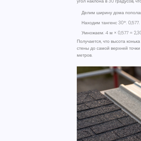
угол наклона в 30 градусов, ч
Делим ширину дома пополам:
Находим тангенс 30°: 0,577.
Умножаем: 4 м × 0,577 = 2,3
Получается, что высота конька
стены до самой верхней точки
метров.