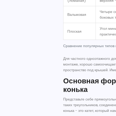
(ломаная)
верхняя -
Четыре с
Вальмовая
боковых 
Угол мин
Плоская
практичес
Сравнение популярных типов
Для частного одноэтажного до
монтаже, хорошо самоочищаетс
пространство под крышей. Им
Основная форм
конька
Представьте себе прямоугольн
таких треугольников, соедине
конька - это катет, который на