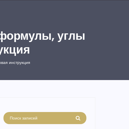
 формулы, углы
укция
овая инструкция