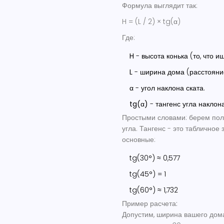
Формула выглядит так:
H = (L / 2) × tg(α)
Где:
H
- высота конька (то, что и
L
- ширина дома (расстояни
α
- угол наклона ската.
tg(α)
- тангенс угла наклона
Простыми словами: берем пол
угла. Тангенс - это табличное
основные:
tg(30°) ≈ 0,577
tg(45°) = 1
tg(60°) ≈ 1,732
Пример расчета:
Допустим, ширина вашего дома