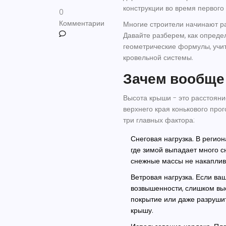
конструкции во время первого 
0
Комментарии
Многие строители начинают раб
Давайте разберем, как опреде
геометрические формулы, учи
кровельной системы.
Зачем вообще
Высота крыши - это расстояни
верхнего края конькового про
три главных фактора:
Снеговая нагрузка.
В региона
где зимой выпадает много сн
снежные массы не накаплива
Ветровая нагрузка.
Если ваш
возвышенности, слишком вы
покрытие или даже разрушит
крышу.