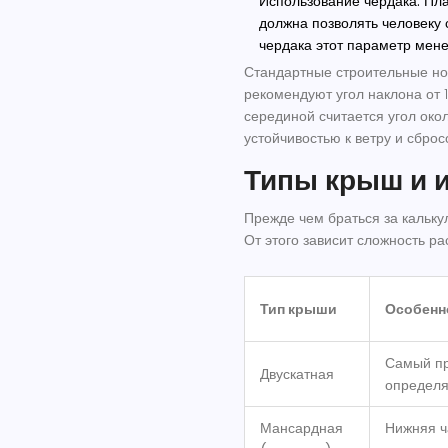
Использование чердака.
Пла
должна позволять человеку 
чердака этот параметр мене
Стандартные строительные нор
рекомендуют угол наклона от 
серединой считается угол око
устойчивостью к ветру и сброс
Типы крыш и и
Прежде чем браться за калькул
От этого зависит сложность ра
Тип крыши
Особенн
Самый пр
Двускатная
определя
Мансардная
Нижняя ч