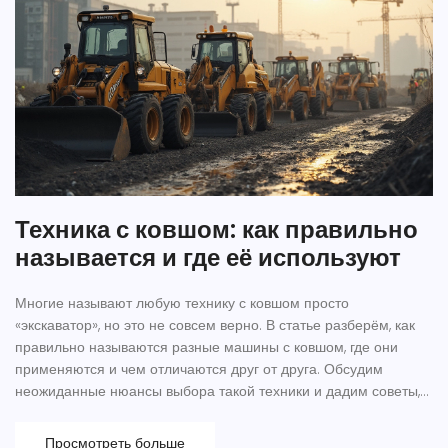
Техника с ковшом: как правильно
называется и где её используют
Многие называют любую технику с ковшом просто
«экскаватор», но это не совсем верно. В статье разберём, как
правильно называются разные машины с ковшом, где они
применяются и чем отличаются друг от друга. Обсудим
неожиданные нюансы выбора такой техники и дадим советы,
на что смотреть при аренде или покупке. Всё объясняется
простым языком и на конкретных примерах из реальных
Просмотреть больше