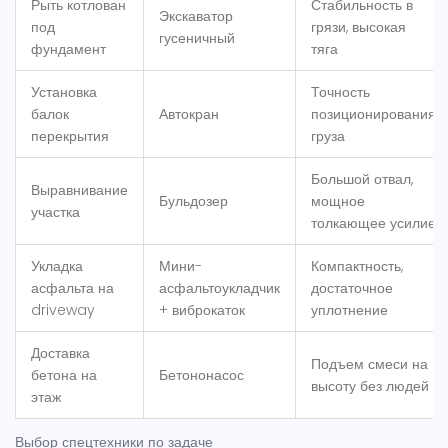
Рыть котлован
Стабильность в
Экскаватор
под
грязи, высокая
гусеничный
фундамент
тяга
Установка
Точность
балок
Автокран
позиционирования
перекрытия
груза
Большой отвал,
Выравнивание
Бульдозер
мощное
участка
толкающее усилие
Укладка
Мини-
Компактность,
асфальта на
асфальтоукладчик
достаточное
driveway
+ виброкаток
уплотнение
Доставка
Подъем смеси на
бетона на
Бетононасос
высоту без людей
этаж
Выбор спецтехники по задаче