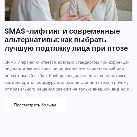
SMAS-лифтинг и современные
альтернативы: как выбрать
лучшую подтяжку лица при птозе
SMAS-лифтинг считается золотым стандартом при коррекции
опущения тканей лица, но не всегда это единственный или
обязательный выбор. Разбираюсь, какие есть альтернативы,
как подобрать процедуру при разной степени птоза и почему
от правильного решения зависит не только внешний вид, но и
самоощущение. Реальные случаи, советы экспертов, лайфхаки
— всё, что нужно, чтобы понять, какой lifting подойдет именно
Просмотреть больше
вам. Актуальные методы, личный опыт пациентов и научные
факты — без воды и мифов.