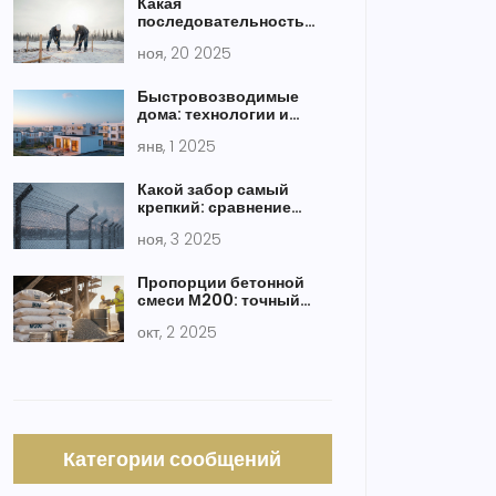
Какая
последовательность
строительных работ
ноя, 20 2025
при возведении дома?
Быстровозводимые
дома: технологии и
примеры
янв, 1 2025
Какой забор самый
крепкий: сравнение
материалов и реальные
ноя, 3 2025
тесты на прочность
Пропорции бетонной
смеси М200: точный
рецепт для прочного
окт, 2 2025
пола
Категории сообщений