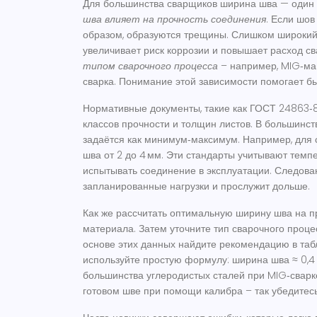
Для большинства сварщиков
ширина шва
— один 
шва влияет на прочность соединения
. Если шов
образом, образуются трещины. Слишком широкий ш
увеличивает риск коррозии и повышает расход с
типом сварочного процесса
– например, MIG‑маг
сварка. Понимание этой зависимости помогает б
Нормативные документы, такие как ГОСТ 24863‑81
классов прочности и толщин листов. В большинс
задаётся как минимум‑максимум. Например, для 
шва от 2 до 4 мм. Эти стандарты учитывают темп
испытывать соединение в эксплуатации. Следова
запланированные нагрузки и прослужит дольше.
Как же рассчитать оптимальную ширину шва на п
материала. Затем уточните тип сварочного проце
основе этих данных найдите рекомендацию в табл
используйте простую формулу: ширина шва ≈ 0,4 ×
большинства углеродистых сталей при MIG‑сварк
готовом шве при помощи калибра – так убедитесь