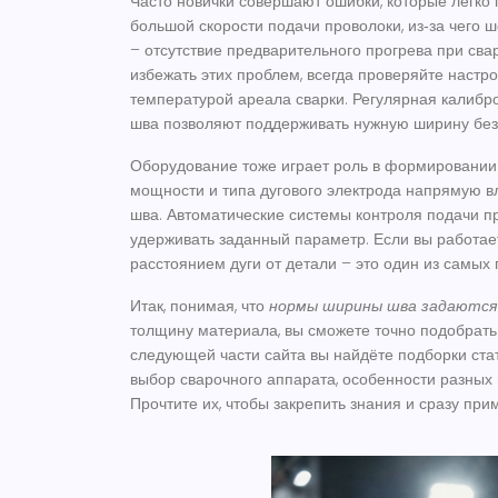
Часто новички совершают ошибки, которые легко
большой скорости подачи проволоки, из‑за чего 
– отсутствие предварительного прогрева при свар
избежать этих проблем, всегда проверяйте настро
температурой ареала сварки. Регулярная калибр
шва позволяют поддерживать нужную ширину без
Оборудование тоже играет роль в формировании 
мощности и типа дугового электрода напрямую вл
шва. Автоматические системы контроля подачи п
удерживать заданный параметр. Если вы работает
расстоянием дуги от детали – это один из самых
Итак, понимая, что
нормы ширины шва задаютс
толщину материала, вы сможете точно подобрать
следующей части сайта вы найдёте подборки ста
выбор сварочного аппарата, особенности разных 
Прочтите их, чтобы закрепить знания и сразу прим