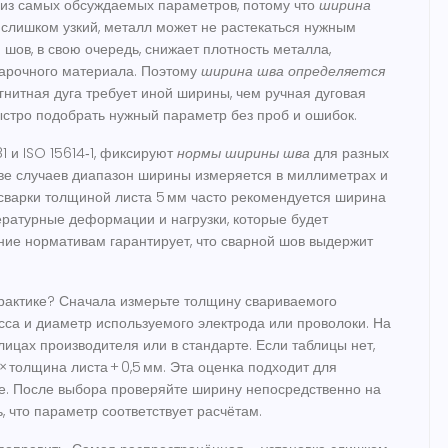
из самых обсуждаемых параметров, потому что
ширина
 слишком узкий, металл может не растекаться нужным
ов, в свою очередь, снижает плотность металла,
варочного материала. Поэтому
ширина шва определяется
нитная дуга требует иной ширины, чем ручная дуговая
ыстро подобрать нужный параметр без проб и ошибок.
 и ISO 15614‑1, фиксируют
нормы ширины шва
для разных
тве случаев диапазон ширины измеряется в миллиметрах и
сварки толщиной листа 5 мм часто рекомендуется ширина
ературные деформации и нагрузки, которые будет
ние нормативам гарантирует, что сварной шов выдержит
рактике? Сначала измерьте толщину свариваемого
сса и диаметр используемого электрода или проволоки. На
ицах производителя или в стандарте. Если таблицы нет,
 толщина листа + 0,5 мм. Эта оценка подходит для
е. После выбора проверяйте ширину непосредственно на
, что параметр соответствует расчётам.