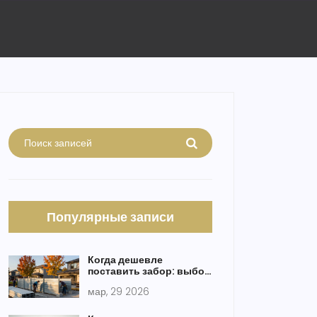
Популярные записи
Когда дешевле
поставить забор: выбор
времени года и сезонная
мар, 29 2026
стратегия