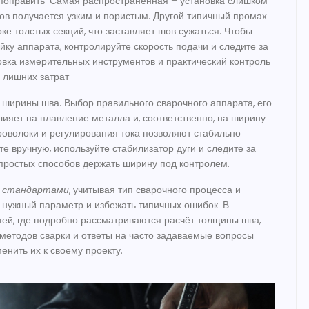
 поправить. Самая распространённая – установка слишком
шов получается узким и пористым. Другой типичный промах
ке толстых секций, что заставляет шов сужаться. Чтобы
йку аппарата, контролируйте скорость подачи и следите за
овка измерительных инструментов и практический контроль
 лишних затрат.
ширины шва. Выбор правильного сварочного аппарата, его
ияет на плавление металла и, соответственно, на ширину
роволоки и регулирования тока позволяют стабильно
е вручную, используйте стабилизатор дуги и следите за
 простых способов держать ширину под контролем.
я стандартами
, учитывая тип сварочного процесса и
 нужный параметр и избежать типичных ошибок. В
тей, где подробно рассматриваются расчёт толщины шва,
методов сварки и ответы на часто задаваемые вопросы.
енить их к своему проекту.