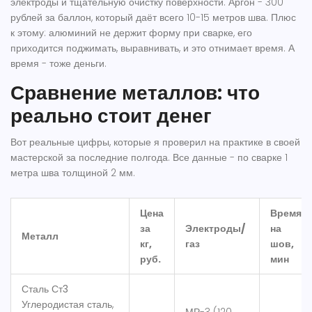
электроды и тщательную очистку поверхности. Аргон - 300
рублей за баллон, который даёт всего 10-15 метров шва. Плюс
к этому: алюминий не держит форму при сварке, его
приходится поджимать, выравнивать, и это отнимает время. А
время - тоже деньги.
Сравнение металлов: что
реально стоит денег
Вот реальные цифры, которые я проверил на практике в своей
мастерской за последние полгода. Все данные - по сварке 1
метра шва толщиной 2 мм.
Цена
Время
за
Электроды/
на
Металл
кг,
газ
шов,
руб.
мин
Сталь Ст3
Углеродистая сталь,