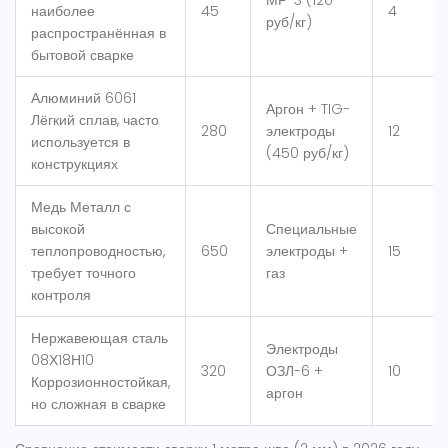
МР-3 (120
наиболее
45
4
руб/кг)
распространённая в
бытовой сварке
Алюминий 6061
Аргон + TIG-
Лёгкий сплав, часто
280
электроды
12
используется в
(450 руб/кг)
конструкциях
Медь
Металл с
высокой
Специальные
теплопроводностью,
650
электроды +
15
требует точного
газ
контроля
Нержавеющая сталь
Электроды
08Х18Н10
320
ОЗЛ-6 +
10
Коррозионностойкая,
аргон
но сложная в сварке