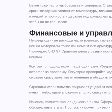
Бетон тоже часто «выбрасывает» сюрпризы. Статья
сроки твердения зависят от температуры, влажнос
измеряйте прочность и держите под контролем доб
чтобы он не крошился».
Финансовые и управл
Непредвиденные расходы часто возникают из‑за 
цен на материалы, такие как цемент или арматур
(примерно 5‑10 %). Сравните цены у разных пос
ценами.
Контракт с подрядчиком – ещё один узел. Убедите
штрафов за просрочку. Регулярно проверяйте ход
сможете сразу заметить отклонения и обсудить их
Страховка строительства покрывает ущерб от пож
пункт – небольшие вложения в полис спасут от о
Наконец, помните про юридические риски. Оформ
обязательные этапы. Пропуск их может привести 