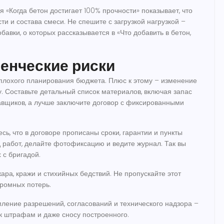
 «Когда бетон достигает 100% прочности» показывает, что
ти и состава смеси. Не спешите с загрузкой нагрузкой –
авки, о которых рассказывается в «Что добавить в бетон,
енческие риски
плохого планирования бюджета. Плюс к этому – изменение
у. Составьте детальный список материалов, включая запас
тавщиков, а лучше заключите договор с фиксированными
сь, что в договоре прописаны сроки, гарантии и пункты
 работ, делайте фотофиксацию и ведите журнал. Так вы
 с бригадой.
ара, кражи и стихийных бедствий. Не пропускайте этот
громных потерь.
ление разрешений, согласований и технического надзора –
к штрафам и даже сносу построенного.