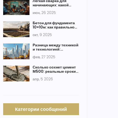
Легкая сварка для
начинающих: какой
способ проще освоить и
июн, 26 2025
почему
Бетон для фундамента
10×10м: как правильно
рассчитать количество
окт, 9 2025
Разница между техникой
и технологией:
разъяснения о
фев, 27 2025
строительной технике
Сколько сохнет цемент
М500: реальные сроки и
секреты набора
апр, 5 2026
прочности
Категории сообщений