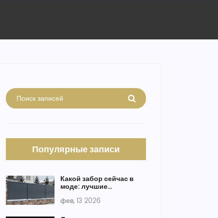
Популярные записи
Какой забор сейчас в
моде: лучшие
материалы и дизайны
фев, 13 2026
2026 года