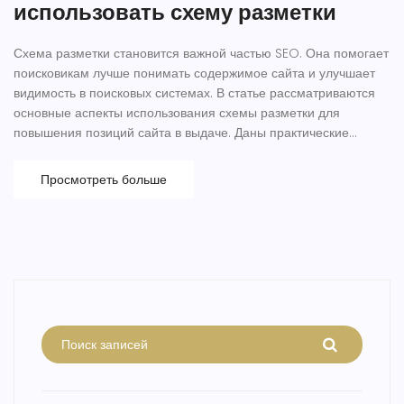
использовать схему разметки
Схема разметки становится важной частью SEO. Она помогает
поисковикам лучше понимать содержимое сайта и улучшает
видимость в поисковых системах. В статье рассматриваются
основные аспекты использования схемы разметки для
повышения позиций сайта в выдаче. Даны практические
советы и примеры успешного применения схемы разметки.
Упоминаются также известные эксперты в этой области.
Просмотреть больше