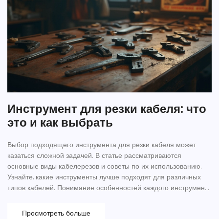
Инструмент для резки кабеля: что
это и как выбрать
Выбор подходящего инструмента для резки кабеля может
казаться сложной задачей. В статье рассматриваются
основные виды кабелерезов и советы по их использованию.
Узнайте, какие инструменты лучше подходят для различных
типов кабелей. Понимание особенностей каждого инструмента
поможет избежать повреждений кабеля и сэкономить время.
Исследуйте также полезные советы по безопасности при
Просмотреть больше