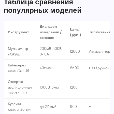
Таблица сравнения
популярных моделей
Диапазон
Цена
Инструмент
измерений /
Тип питания
(руб.)
сечения
Мультиметр
200мВ‑600В,
12000
Аккумулятор Li
Fluke117
0‑10А
Кабелерез
1‑35мм²
6500
Нет (ручной)
Klein Cut‑35
Отвертка
изоляционная
1000В, 6мм
1200
-
Wiha ISO‑3
Кусачки
до 2,5мм²
900
-
Klein J‑Screw