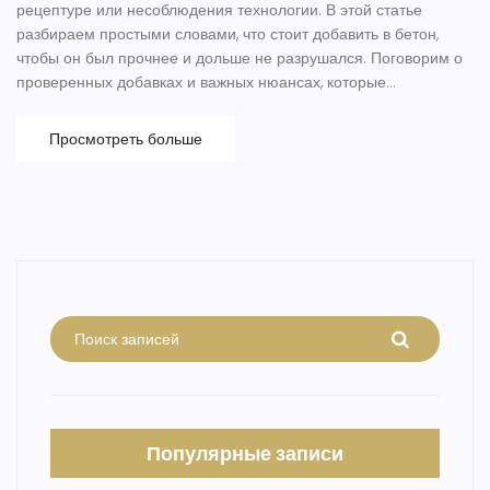
рецептуре или несоблюдения технологии. В этой статье
разбираем простыми словами, что стоит добавить в бетон,
чтобы он был прочнее и дольше не разрушался. Поговорим о
проверенных добавках и важных нюансах, которые
игнорируют даже опытные строители. Узнаете, как правильно
выбрать материалы и избежать типичных ошибок.
Просмотреть больше
Практические советы подойдут и тем, кто готовит бетон своими
руками, и тем, кто работает с профессионалами.
Популярные записи