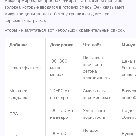
микроармирование фиброй. Фибра – это такие маленькие
волокна, которые вводятся в готовую смесь. Они связывают
микротрещины, не дают бетону крошиться даже при
серьёзных нагрузках.
Чтобы не запутаться, вот небольшой сравнительный список:
Добавка
Дозировка
Что даёт
Мину
Повышает
100–300
Цена 
прочность
Пластификатор
мл на
бытов
бетона
,
мешок
решен
пластичность
Моющее
20–50 мл
Смесь легче
Возмо
средство
на ведро
перемешивать
пенооб
100–150 мл
Уменьшает
Не для
ПВА
на ведро
пористость
объём
Не даёт
100–150 г
Нужно 