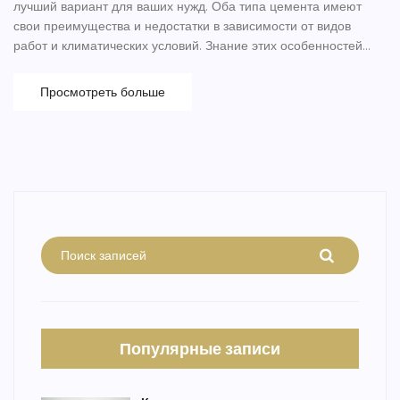
лучший вариант для ваших нужд. Оба типа цемента имеют
свои преимущества и недостатки в зависимости от видов
работ и климатических условий. Знание этих особенностей
обеспечит надежность и долговечность вашего сооружения.
Узнайте, какой цемент лучше подходит для вашего проекта,
Просмотреть больше
используя советы и подсказки экспертов.
Популярные записи