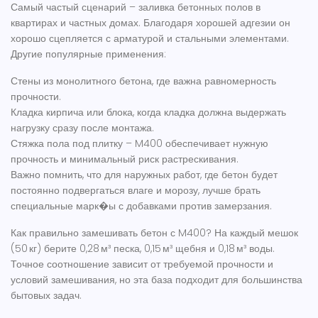
Самый частый сценарий – заливка бетонных полов в
квартирах и частных домах. Благодаря хорошей адгезии он
хорошо сцепляется с арматурой и стальными элементами.
Другие популярные применения:
Стены из монолитного бетона, где важна равномерность
прочности.
Кладка кирпича или блока, когда кладка должна выдержать
нагрузку сразу после монтажа.
Стяжка пола под плитку – M400 обеспечивает нужную
прочность и минимальный риск растрескивания.
Важно помнить, что для наружных работ, где бетон будет
постоянно подвергаться влаге и морозу, лучше брать
специальные марк�ы с добавками против замерзания.
Как правильно замешивать бетон с M400? На каждый мешок
(50 кг) берите 0,28 м³ песка, 0,15 м³ щебня и 0,18 м³ воды.
Точное соотношение зависит от требуемой прочности и
условий замешивания, но эта база подходит для большинства
бытовых задач.