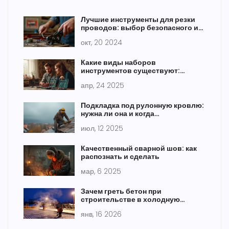
Лучшие инструменты для резки
проводов: выбор безопасного и
эффективного оборудования
окт, 20 2024
Какие виды наборов
инструментов существуют:
быстро разбираемся, что
апр, 24 2025
выбрать
Подкладка под рулонную кровлю:
нужна ли она и когда
обязательна?
июл, 12 2025
Качественный сварной шов: как
распознать и сделать
мар, 6 2025
Зачем греть бетон при
строительстве в холодную
погоду
янв, 16 2026