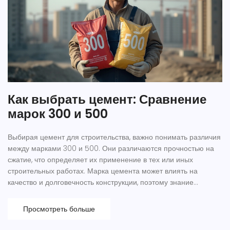
Как выбрать цемент: Сравнение
марок 300 и 500
Выбирая цемент для строительства, важно понимать различия
между марками 300 и 500. Они различаются прочностью на
сжатие, что определяет их применение в тех или иных
строительных работах. Марка цемента может влиять на
качество и долговечность конструкции, поэтому знание
основных отличий поможет сделать правильный выбор. В
статье будут рассмотрены особенности, достоинства и
Просмотреть больше
недостатки каждой марки, а также советы по их
использованию.