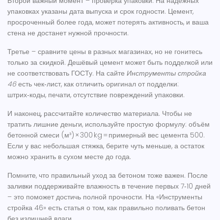
Второй важный момент – проверка упаковки. На надёжных
упаковках указаны дата выпуска и срок годности. Цемент,
просроченный более года, может потерять активность, и ваша
стена не достанет нужной прочности.
Третье – сравните цены в разных магазинах, но не гонитесь
только за скидкой. Дешёвый цемент может быть подделкой или
не соответствовать ГОСТу. На сайте
Инструменты стройка
46
есть чек‑лист, как отличить оригинал от подделки:
штрих‑коды, печати, отсутствие повреждений упаковки.
И наконец, рассчитайте количество материала. Чтобы не
тратить лишние деньги, используйте простую формулу: объём
бетонной смеси (м³) × 300 kg = примерный вес цемента 500.
Если у вас небольшая стяжка, берите чуть меньше, а остаток
можно хранить в сухом месте до года.
Помните, что правильный уход за бетоном тоже важен. После
заливки поддерживайте влажность в течение первых 7‑10 дней
– это поможет достичь полной прочности. На «Инструменты
стройка 46» есть статья о том, как правильно поливать бетон
без излишней влаги.