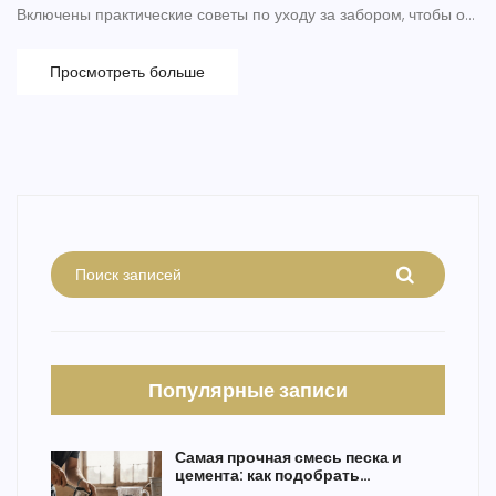
Включены практические советы по уходу за забором, чтобы он
служил долго и радовал глаз. Обсуждаются факторы, которые
следует учитывать при выборе материала, такие как стоимость,
Просмотреть больше
климатические условия и личные предпочтения. Эти сведения
помогут принять обдуманное решение и выбрать идеальный
вариант для вашего участка.
Популярные записи
Самая прочная смесь песка и
цемента: как подобрать
идеальное соотношение