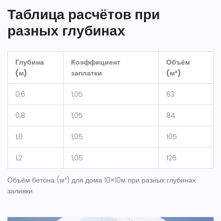
Таблица расчётов при
разных глубинах
Глубина
Коэффициент
Объём
(м)
заплатки
(м³)
0,6
1,05
63
0,8
1,05
84
1,0
1,05
105
1,2
1,05
126
Объём бетона (м³) для дома 10×10м при разных глубинах
заливки