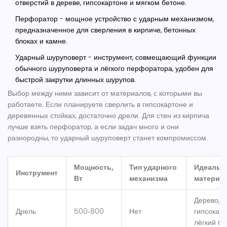
отверстий в дереве, гипсокартоне и мягком бетоне
.
Перфоратор
-
мощное устройство с ударным механизмом,
предназначенное для сверления в кирпиче, бетонных
блоках и камне
.
Ударный шуруповерт
-
инструмент, совмещающий функции
обычного шуруповерта и лёгкого перфоратора, удобен для
быстрой закрутки длинных шурупов
.
Выбор между ними зависит от материалов, с которыми вы
работаете. Если планируете сверлить в гипсокартоне и
деревянных стойках, достаточно дрели. Для стен из кирпича
лучше взять перфоратор, а если задач много и они
разнородны, то ударный шуруповерт станет компромиссом.
Мощность,
Тип ударного
Идеальн
Инструмент
Вт
механизма
материа
Дерево,
Дрель
500‑800
Нет
гипсокарт
лёгкий бе