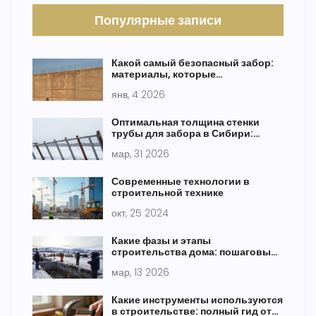
Популярные записи
Какой самый безопасный забор:
материалы, которые
действительно защищают
янв, 4 2026
Оптимальная толщина стенки
трубы для забора в Сибири:
практическое руководство
мар, 31 2026
Современные технологии в
строительной технике
окт, 25 2024
Какие фазы и этапы
строительства дома: пошаговый
разбор от земляных работ до
мар, 13 2026
сдачи
Какие инструменты используются
в строительстве: полный гид от