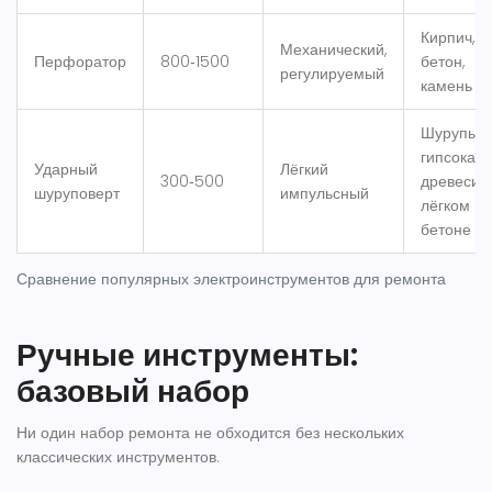
Кирпич,
Механический,
Перфоратор
800‑1500
бетон,
регулируемый
камень
Шурупы в
гипсокарт
Ударный
Лёгкий
300‑500
древесине
шуруповерт
импульсный
лёгком
бетоне
Сравнение популярных электроинструментов для ремонта
Ручные инструменты:
базовый набор
Ни один набор ремонта не обходится без нескольких
классических инструментов.