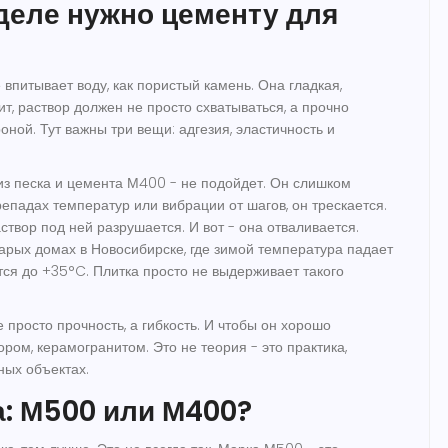
деле нужно цементу для
е впитывает воду, как пористый камень. Она гладкая,
ит, раствор должен не просто схватываться, а прочно
оной. Тут важны три вещи: адгезия, эластичность и
з песка и цемента М400 - не подойдет. Он слишком
епадах температур или вибрации от шагов, он трескается.
аствор под ней разрушается. И вот - она отваливается.
тарых домах в Новосибирске, где зимой температура падает
тся до +35°C. Плитка просто не выдерживает такого
 просто прочность, а гибкость. И чтобы он хорошо
ром, керамогранитом. Это не теория - это практика,
ных объектах.
а: М500 или М400?