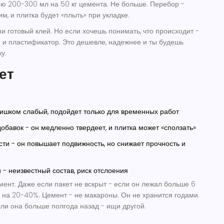
ю 200-300 мл на 50 кг цемента. Не больше. Перебор -
м, и плитка будет «плыть» при укладке.
пи готовый клей. Но если хочешь понимать, что происходит -
 и пластификатор. Это дешевле, надежнее и ты будешь
у.
ет
ишком слабый, подойдет только для временных работ
бавок - он медленно твердеет, и плитка может «сползать»
ти - он повышает подвижность, но снижает прочность и
 - неизвестный состав, риск отслоения
мент. Даже если пакет не вскрыт - если он лежал больше 6
т на 20-40%. Цемент - не макароны. Он не хранится годами.
сли она больше полгода назад - ищи другой.