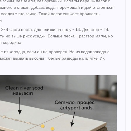
 глины, без земли, без органики. Если ты берешь песок с
емного в стакан, добавь воды, перемешай и дай отстояться.
осадок - это глина. Такой песок снижает прочность
й.
-4 части песка. Для плитки на полу - 1:3. Для стен - 1:4.
, но выше риск усадки. Больше песка - раствор мягче, но
я середина.
Не из колодца, если он не проверен. Не из водопровода с
может вызвать высолы - белые разводы на плитке. Их