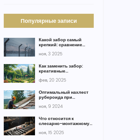
Популярные записи
Какой забор самый
крепкий: сравнение
материалов и реальные
ноя, 3 2025
тесты на прочность
Как заменить забор:
креативные
альтернативы для
фев, 20 2025
вашего участка
Оптимальный нахлест
рубероида при
устройстве кровли
ноя, 9 2024
Что относится к
слесарно-монтажному
инструменту: полный
ноя, 15 2025
список с пояснениями