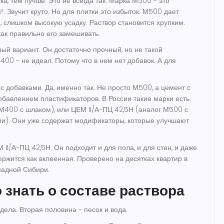
а, тем лучше. Это не всегда так. Марка М500 - это
². Звучит круто. Но для плитки это избыток. М500 дает
 слишком высокую усадку. Раствор становится хрупким.
как правильно его замешивать.
й вариант. Он достаточно прочный, но не такой
00 - не идеал. Потому что в нем нет добавок. А для
 добавками. Да, именно так. Не просто М500, а
цемент с
обавлением пластификаторов. В России такие марки есть:
 М400 с шлаком), или ЦЕМ II/А-ПЦ 42,5Н (аналог М500 с
и). Они уже содержат модификаторы, которые улучшают
 II/А-ПЦ 42,5Н. Он подходит и для пола, и для стен, и даже
ержится как вклеенная. Проверено на десятках квартир в
падной Сибири.
 знать о составе раствора
дела. Вторая половина - песок и вода.