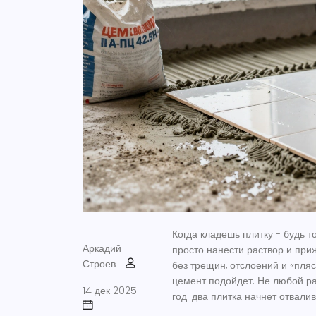
Когда кладешь плитку - будь то
Аркадий
просто нанести раствор и приж
Строев
без трещин, отслоений и «пляс
цемент подойдет. Не любой ра
14 дек 2025
год-два плитка начнет отвалив