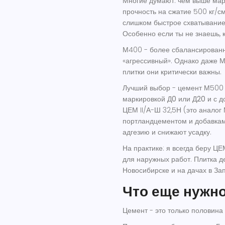
Многие думают: чем выше марк
прочность на сжатие 500 кг/см
слишком быстрое схватывание,
Особенно если ты не знаешь, 
М400 - более сбалансированны
«агрессивный». Однако даже М4
плитки они критически важны.
Лучший выбор - цемент М500 с
маркировкой Д0 или Д20
и с д
ЦЕМ II/А-Ш 32,5Н (это аналог
портландцементом и добавкам
адгезию и снижают усадку.
На практике: я всегда беру ЦЕМ
для наружных работ. Плитка д
Новосибирске и на дачах в За
Что еще нужно
Цемент - это только половина 