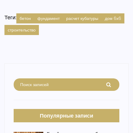
Теги:
бетон
фундамент
расчет кубатуры
дом 6х6
строительство
Популярные записи