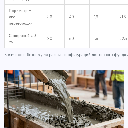
Периметр +
две
36
40
1,5
21,6
перегородки
С шириной 50
30
50
1,5
22,5
см
Количество бетона для разных конфигураций ленточного фунда