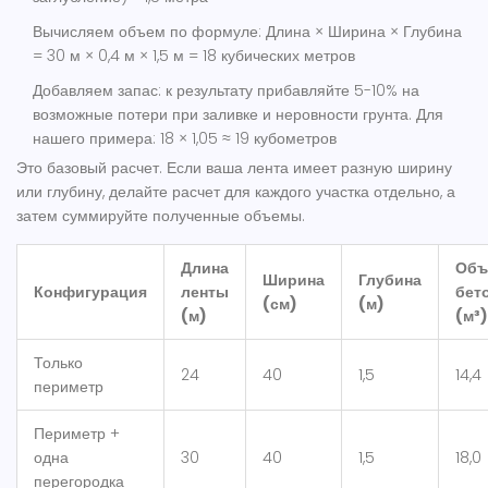
Вычисляем объем по формуле
: Длина × Ширина × Глубина
= 30 м × 0,4 м × 1,5 м = 18 кубических метров
Добавляем запас
: к результату прибавляйте 5-10% на
возможные потери при заливке и неровности грунта. Для
нашего примера: 18 × 1,05 ≈ 19 кубометров
Это базовый расчет. Если ваша лента имеет разную ширину
или глубину, делайте расчет для каждого участка отдельно, а
затем суммируйте полученные объемы.
Длина
Объ
Ширина
Глубина
Конфигурация
ленты
бет
(см)
(м)
(м)
(м³)
Только
24
40
1,5
14,4
периметр
Периметр +
одна
30
40
1,5
18,0
перегородка