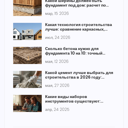
Какой ширины должен быть
фундамент под дом: расчет по
типу грунта и нагрузке
мар, 15 2026
Какая технология строительства
лучше: сравнение каркасных,
деревянных и кирпичных домов
июл, 24 2026
Сколько бетона нужно для
фундамента 10 на 10: точный
расчет и типы
мая, 12 2026
Какой цемент лучше выбрать для
строительства в 2026 году:
рейтинг марок и советы
мая, 27 2026
Какие виды наборов
инструментов существуют:
быстро разбираемся, что
апр, 24 2025
выбрать