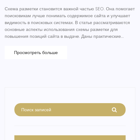
Схема разметки становится важной частью SEO. Она помогает
поисковикам лучше понимать содержимое сайта и улучшает
видимость в поисковых системах. В статье рассматриваются
основные аспекты использования схемы разметки для
повышения позиций сайта в выдаче. Даны практические
советы и примеры успешного применения схемы разметки.
Упоминаются также известные эксперты в этой области.
Просмотреть больше