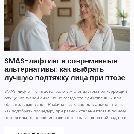
SMAS-лифтинг и современные
альтернативы: как выбрать
лучшую подтяжку лица при птозе
SMAS-лифтинг считается золотым стандартом при коррекции
опущения тканей лица, но не всегда это единственный или
обязательный выбор. Разбираюсь, какие есть альтернативы,
как подобрать процедуру при разной степени птоза и почему
от правильного решения зависит не только внешний вид, но и
самоощущение. Реальные случаи, советы экспертов, лайфхаки
— всё, что нужно, чтобы понять, какой lifting подойдет именно
Просмотреть больше