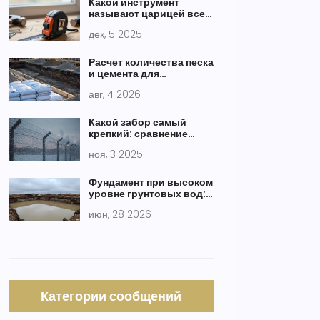
Какой инструмент
называют царицей всех
инструментов в
дек, 5 2025
строительстве
Расчет количества песка
и цемента для
фундамента: точные
авг, 4 2026
формулы и таблицы
Какой забор самый
крепкий: сравнение
материалов и реальные
ноя, 3 2025
тесты на прочность
Фундамент при высоком
уровне грунтовых вод:
выбор типа, расчет и
июн, 28 2026
ошибки
Категории сообщений