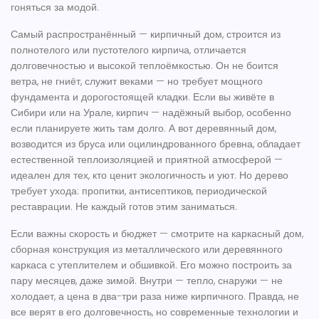
гоняться за модой.
Самый распространённый —
кирпичный дом
,
строится из
полнотелого или пустотелого кирпича, отличается
долговечностью и высокой теплоёмкостью
. Он не боится
ветра, не гниёт, служит веками — но требует мощного
фундамента и дорогостоящей кладки. Если вы живёте в
Сибири или на Урале, кирпич — надёжный выбор, особенно
если планируете жить там долго. А вот
деревянный дом
,
возводится из бруса или оцилиндрованного бревна, обладает
естественной теплоизоляцией и приятной атмосферой
—
идеален для тех, кто ценит экологичность и уют. Но дерево
требует ухода: пропитки, антисептиков, периодической
реставрации. Не каждый готов этим заниматься.
Если важны скорость и бюджет — смотрите на
каркасный дом
,
сборная конструкция из металлического или деревянного
каркаса с утеплителем и обшивкой
. Его можно построить за
пару месяцев, даже зимой. Внутри — тепло, снаружи — не
холодает, а цена в два-три раза ниже кирпичного. Правда, не
все верят в его долговечность, но современные технологии и