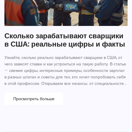
Сколько зарабатывают сварщики
в США: реальные цифры и факты
Узнайте, сколько реально зарабатывают сварщики в США, от
чего зависят ставки и как устроиться на такую работу. В статье
— свежие цифры, интересные примеры, особенности зарплат
в разных штатах и советы для тех, кто хочет попробовать себя
в этой профессии. Открываем все нюансы: от специальностей
и сертификатов до спроса на рынке. Практическая
информация для тех, кто задумывается о работе сварщиком
Просмотреть больше
за границей или интересуется уровнем дохода в США.