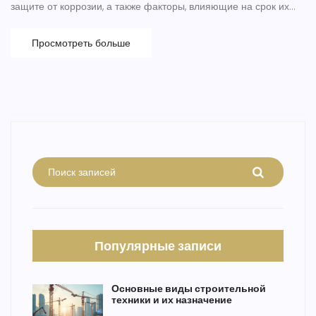
защите от коррозии, а также факторы, влияющие на срок их
службы. Металлические заборы популярны благодаря своей
прочности и эстетическому виду. Узнайте, как сделать, чтобы
Просмотреть больше
ваш забор служил долгие годы.
Популярные записи
Основные виды строительной
техники и их назначение