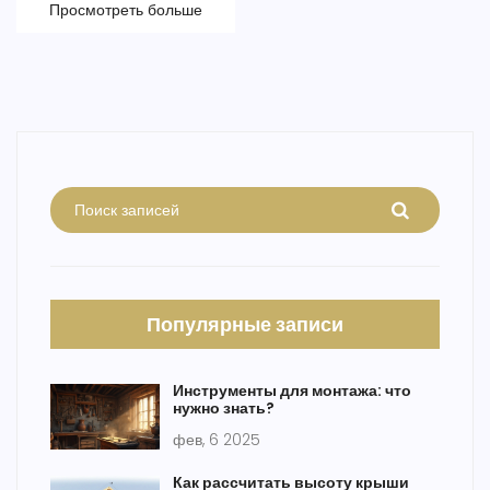
помогут любому мастеру эффективно решать задачи.
Просмотреть больше
Подойдет как для новичков, так и для опытных специалистов.
Популярные записи
Инструменты для монтажа: что
нужно знать?
фев, 6 2025
Как рассчитать высоту крыши