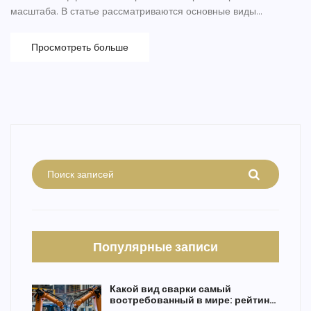
масштаба. В статье рассматриваются основные виды
строительных машин, их функции и важность для успешного
завершения проектов. Узнайте, как инновационные технологии
Просмотреть больше
влияют на их работу. Также будут рассмотрены советы по
выбору и эксплуатации оборудования.
Популярные записи
Какой вид сварки самый
востребованный в мире: рейтинг