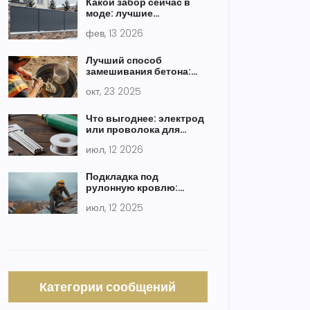
Какой забор сейчас в
моде: лучшие
материалы и дизайны
фев, 13 2026
2026 года
Лучший способ
замешивания бетона:
рекомендации и
окт, 23 2025
практики
Что выгоднее: электрод
или проволока для
сварки? Сравнение
июл, 12 2026
затрат и качества
Подкладка под
рулонную кровлю:
нужна ли она и когда
июл, 12 2025
обязательна?
Категории сообщений