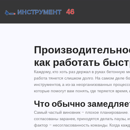
Производительнос
как работать быст
Каждому, кто хоть раз держал в руках бетонную м
работа тянется слишком долго. На самом деле б
инструментов, а из‑за неорганизованных процесс
которые помогут вам понять, где теряется время, 
Что обычно замедляет
Самый частый виновник – плохое планирование. 
согласованы заранее, приходятся делать паузы, 
фактор – несогласованность команды. Когда каж