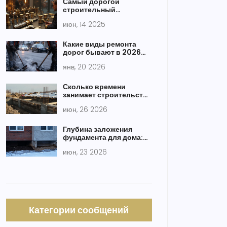
Самый дорогой
строительный
инструмент в мире:
июн, 14 2025
сколько стоит быть
профессионалом?
Какие виды ремонта
дорог бывают в 2026
году
янв, 20 2026
Сколько времени
занимает строительство
дома: реальные сроки
июн, 26 2026
по этапам
Глубина заложения
фундамента для дома:
нормы, расчет и ошибки
июн, 23 2026
Категории сообщений