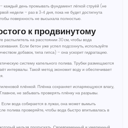
 – каждый день промывать фундамент лёгкой струёй (не
ервой недели – раз в 3‑4 дня, пока не будет достигнута
 чтобы поверхность не высыхала полностью.
остого к продвинутому
е распылитель на расстоянии 30 см, чтобы вода
гивания. Если бетон уже успел подсохнуть, используйте
чеством добавок, типа гипса) – она ускорит гидратацию.
атическую систему капельного полива. Трубки размещаются
аёт интервалы. Такой метод экономит воду и обеспечивает
я.
тиленовой плёнкой. Плёнка сохраняет испаряющуюся влагу,
Главное, не забывать проверять плёнку на разрывы.
 Если вода собирается в лужах, она может вымыть
сле полива проверяйте, чтобы вода быстро впитывалась в
, который нельзя пропускать. Своевременный и умеренный