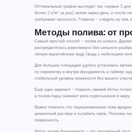
Оптимальный график выглядит так: первые 3 дня
более 2 л/м² за раз), затем через день, а после п
требуемая прочность. Главное – следить за тем,
Методы полива: от пр
Самый простой способ – полив из шланга. Держит
распределялась равномерно без сильного разбрыз
лёгкую вкраплённую воду (вода с небольшим коли
Для больших площадей удобно установить автом
по периметру и внутри фундамента, а таймер зад
стабильный уровень влажности без вашего участи
Ещё один вариант – покрыть свежий бетон полиэ
а полив‑пары снижают риск пересыхания в жару. 
Важно помнить, что переувлажнение тоже вредно.
цементный раствор и ослабить связь. Поэтому по
поверхность.
Итоги: полив фундамента – это регулярный уход