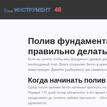
Полив фундамента:
правильно делат
Если вы хотите, чтобы ваш фундамент держал дом
необходимый этап. Влага сохраняет бетон в нуж
микротрещин. Давайте разберёмся, как правильн
Когда начинать полив 
Сразу после заливки бетон начинает крепнуть, н
Первые 7‑10 дней полив обязателен: в это время 
продолжают до полного набора прочности – обыч
удлиняется.